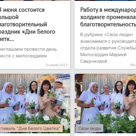
8 июня состоится
Работу в междунаро
ольшой
холдинге променяла
лаготворительный
благотворительност
раздник «Дни Белого
В рубрике «Свои люди»
етк...
знакомимся с руководи
отдела развития Службы
иглашаем провести день
Милосердия Марией
месте с милосердием
Сверчковой
13 июня 2023
08 
тиваль "Дни Белого Цветка"
Свои люди