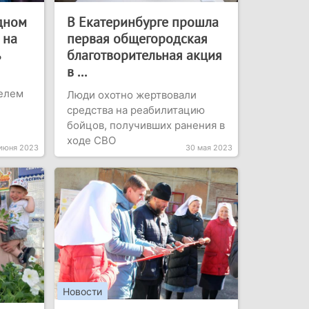
дном
В Екатеринбурге прошла
 на
первая общегородская
ь
благотворительная акция
в ...
телем
Люди охотно жертвовали
средства на реабилитацию
бойцов, получивших ранения в
ходе СВО
июня 2023
30 мая 2023
Новости