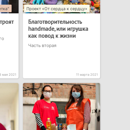
етка"
Проект «От сердца к сердцу»
троят
Благотворительность
handmade, или игрушка
как повод к жизни
го
Часть вторая
3 мая 2021
11 марта 2021