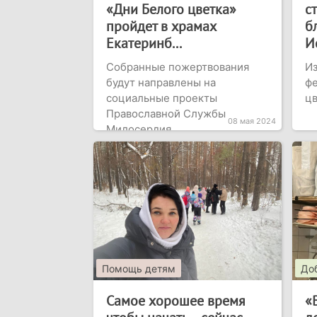
«Дни Белого цветка»
с
пройдет в храмах
б
Екатеринб...
И
Собранные пожертвования
Из
будут направлены на
фе
социальные проекты
цв
Православной Службы
08 мая 2024
Милосердия
Помощь детям
До
Самое хорошее время
«