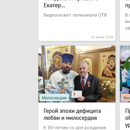
Екатер...
п
Видеосюжет телеканала ОТВ
В 
ми
о
03 июля 2026
Милосердие
Фес
Герой эпохи дефицита
П
любви и милосердия
о
у
К 90-летию со дня рождения