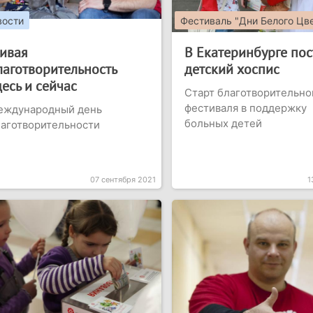
вости
Фестиваль "Дни Белого Цв
ивая
В Екатеринбурге пос
лаготворительность
детский хоспис
десь и сейчас
Старт благотворительно
фестиваля в поддержку
еждународный день
больных детей
аготворительности
07 сентября 2021
1