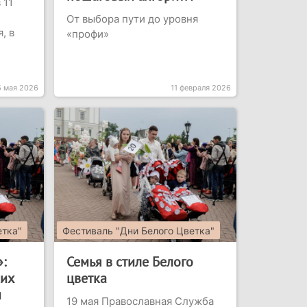
 11
От выбора пути до уровня
, в
«профи»
5 мая 2026
11 февраля 2026
етка"
Фестиваль "Дни Белого Цветка"
:
Семья в стиле Белого
ких
цветка
и
19 мая Православная Служба