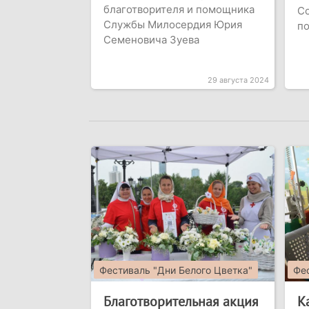
благотворителя и помощника
С
Службы Милосердия Юрия
п
Семеновича Зуева
29 августа 2024
Фестиваль "Дни Белого Цветка"
Фес
Благотворительная акция
К