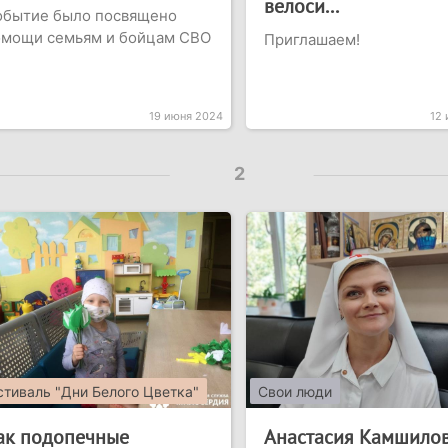
велоси...
обытие было посвящено
омощи семьям и бойцам СВО
Приглашаем!
19 июня 2024
12
2
тиваль "Дни Белого Цветка"
Свои люди
ак подопечные
Анастасия Камшилов