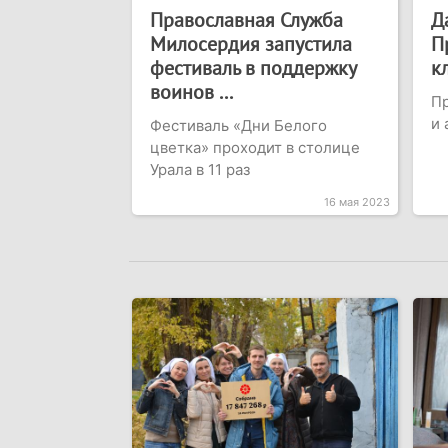
Православная Служба
Д
Милосердия запустила
П
фестиваль в поддержку
к
воинов ...
Пр
и 
Фестиваль «Дни Белого
цветка» проходит в столице
Урала в 11 раз
16 мая 2023