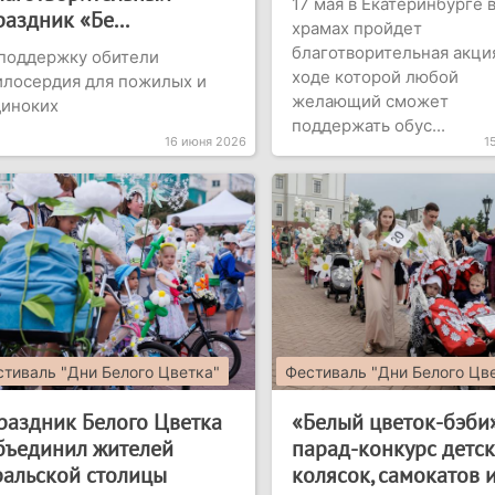
17 мая в Екатеринбурге в
раздник «Бе...
храмах пройдет
благотворительная акция
поддержку обители
ходе которой любой
лосердия для пожилых и
желающий сможет
диноких
поддержать обус...
16 июня 2026
1
тиваль "Дни Белого Цветка"
Фестиваль "Дни Белого Цв
раздник Белого Цветка
«Белый цветок-бэби»
бъединил жителей
парад-конкурс детс
ральской столицы
колясок, самокатов 