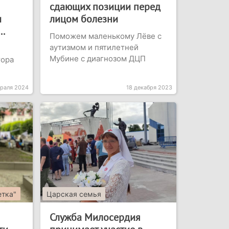
сдающих позиции перед
и
лицом болезни
..
Поможем маленькому Лёве с
аутизмом и пятилетней
Мубине с диагнозом ДЦП
тора
враля 2024
18 декабря 2023
етка"
Царская семья
Служба Милосердия