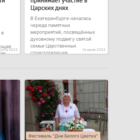
ти
принимает участие в
Царских днях
В Екатеринбурге началась
череда памятных
мероприятий, посвящённых
 в
духовному подвигу святой
семьи Царственных
ающая
густа 2023
14 июля 2023
страстотерпцев
в...
Фестиваль "Дни Белого Цветка"