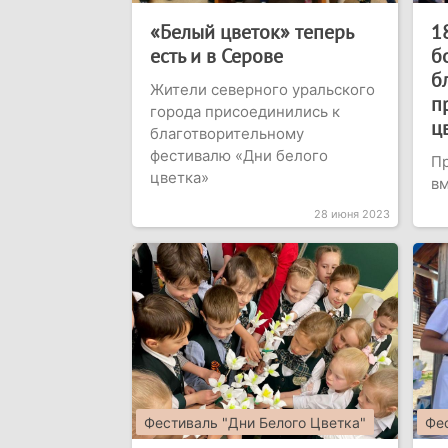
«Белый цветок» теперь
1
есть и в Серове
б
б
Жители северного уральского
п
города присоединились к
цв
благотворительному
фестивалю «Дни белого
Пр
цветка»
в
28 июня 2023
Фестиваль "Дни Белого Цветка"
Фес