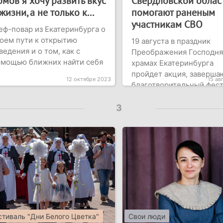
омов я хочу развить вкус
Свердловской облас
жизни, а не только к...
помогают раненым
участникам СВО
ф-повар из Екатеринбурга о
оем пути к открытию
19 августа в праздник
ведения и о том, как с
Преображения Господня
омощью ближних найти себя
храмах Екатеринбурга
пройдет акция, заверш
12 октября 2023
15 ав
благотворительный фести
3
тиваль "Дни Белого Цветка"
Свои люди