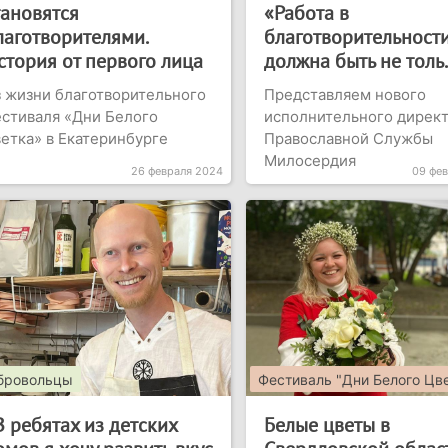
тановятся
«Работа в
лаготворителями.
благотворительност
стория от первого лица
должна быть не толь.
 жизни благотворительного
Представляем нового
стиваля «Дни Белого
исполнительного дирек
етка» в Екатеринбурге
Православной Службы
Милосердия
26 февраля 2024
09 фе
бровольцы
Фестиваль "Дни Белого Цв
В ребятах из детских
Белые цветы в