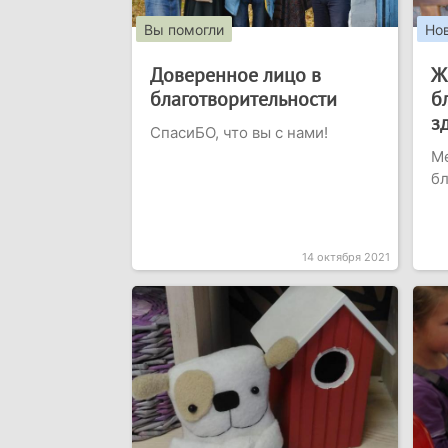
Вы помогли
Но
Доверенное лицо в
Ж
благотворительности
б
з
СпасиБО, что вы с нами!
М
бл
14 октября 2021