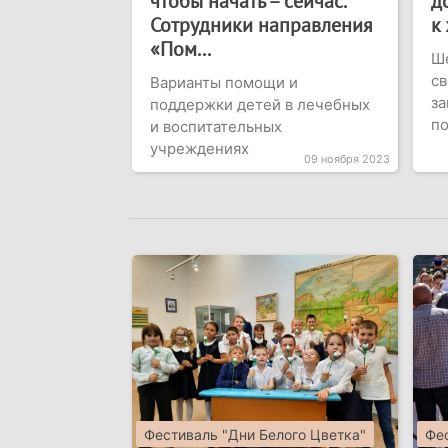
чтобы начать – сейчас.
д
Сотрудники направления
к 
«Пом...
Ше
св
Варианты помощи и
за
поддержки детей в лечебных
п
и воспитательных
учреждениях
09 ноября 2023
Фестиваль "Дни Белого Цветка"
Фес