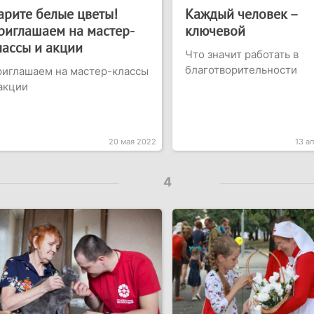
арите белые цветы!
Каждый человек –
риглашаем на мастер-
ключевой
лассы и акции
Что значит работать в
благотворительности
иглашаем на мастер-классы
акции
20 мая 2022
13 а
4