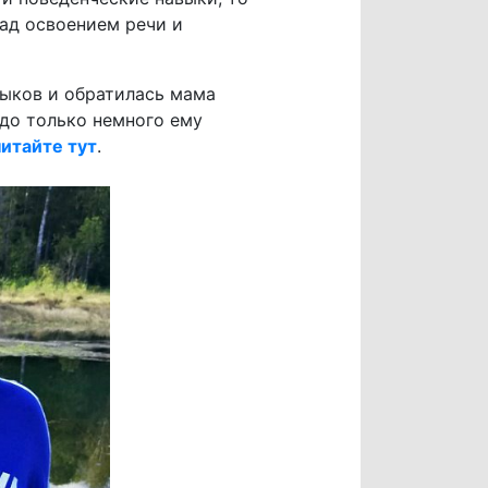
над освоением речи и
выков и обратилась мама
адо только немного ему
читайте тут
.