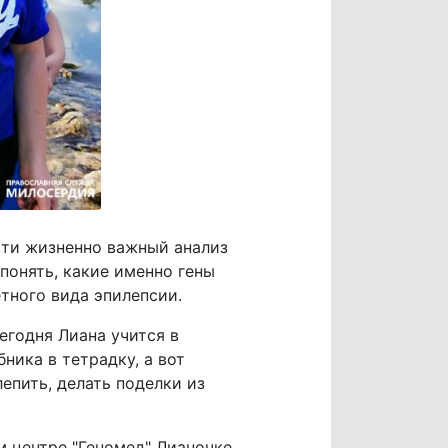
сти жизненно важный анализ
понять, какие именно гены
етного вида эпилепсии.
Сегодня Лиана учится в
ника в тетрадку, а вот
лепить, делать поделки из
 центре "Геномед" Лианочке