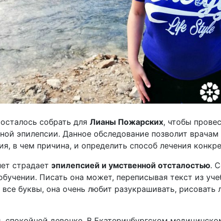
 осталось собрать для
Лианы Пожарских
, чтобы прове
нной эпилепсии. Данное обследование позволит врачам 
я, в чем причина, и определить способ лечения конкр
лет страдает
эпилепсией и умственной отсталостью
. 
бучении. Писать она может, переписывая текст из учеб
т все буквы, она очень любит разукрашивать, рисовать 
 спокойной девочке. В Екатеринбургском медицинском