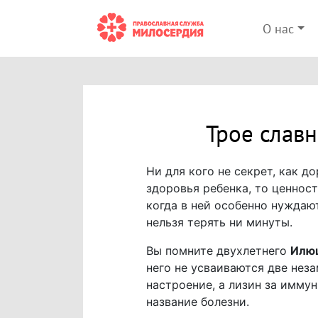
О нас
Трое славн
Ни для кого не секрет, как д
здоровья ребенка, то ценнос
когда в ней особенно нуждают
нельзя терять ни минуты.
Вы помните двухлетнего
Илю
него не усваиваются две нез
настроение, а лизин за имму
название болезни.