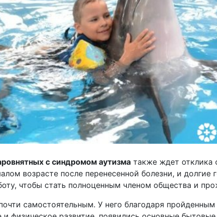
аровнятных с синдромом аутизма
также ждет отклика 
малом возрасте после перенесенной болезни, и долгие 
оту, чтобы стать полноценным членом общества и про
почти самостоятельным. У него благодаря пройденным
 и физическое развитие, появились основные бытовые 