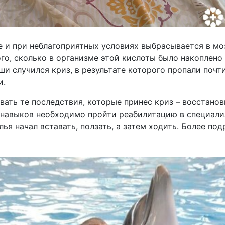
 и при неблагоприятных условиях выбрасывается в мозг
го, сколько в организме этой кислоты было накоплено
ши случился криз, в результате которого пропали почт
и.
ать те последствия, которые принес криз – восстано
 навыков необходимо пройти реабилитацию в специали
лья начал вставать, ползать, а затем ходить. Более п