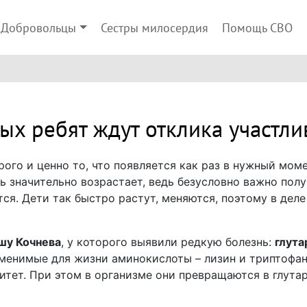
Добровольцы
Сестры милосердия
Помощь СВО
ых ребят ждут отклика участл
орого и ценно то, что появляется как раз в нужный моме
ть значительно возрастает, ведь безусловно важно пол
ся. Дети так быстро растут, меняются, поэтому в дел
шу Кочнева
, у которого выявили редкую болезнь:
глута
аменимые для жизни аминокислоты – лизин и триптофан
нитет. При этом в организме они превращаются в глута