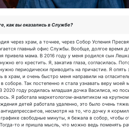
е, как вы оказались в Службе?
дия через храм, а точнее, через Собор Успения Пресв
гается главный офис Службы. Вообще, долгое время д
я привела мама. В 2016 году у меня родился сын Лешка
нужно его крестить. Я, закатив глаза, согласилась. Пот
ужно периодически приводить на причастие. Я опять з
ь в храм, и очень быстро меня направили на огласител
 соборе. Так постепенно я стала узнавать веру моей м
В 2020 году родилась младшая дочка Василиса, но поси
лось. Я работала маркетологом-аналитиком на крупно
ождения детей работала удаленно, это было очень тяже
антидепрессантов, несмотря на то, что дочку я кормил
графике свободные минуты, я бежала в собор, чтобы о
Тогда-то и пришла мысль, что можно ведь поменять раб