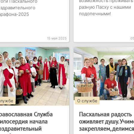
возможность проживать
оги Пасхального
разную Пасху с нашими
здравительного
подопечными!
арафона-2025
15 мая 2025
0
службе
О службе
равославная Служба
Пасхальная радость
илосердия начала
оживляет душу. Учимс
оздравительный
закрепляем, делимс