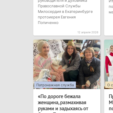
руководителя и духовника
Ит
Православной Службы
по
Милосердия в Екатеринбурге
м
протоиерея Евгения
Попиченко
12 апреля 2026
Патронажная служба
О 
«По дороге бежала
П
женщина, размахивая
М
руками и задыхаясь от
п