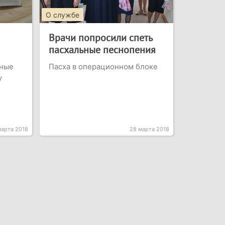
О службе
Врачи попросили спеть
пасхальные песнопения
чные
Пасха в операционном блоке
у
марта 2018
28 марта 2018