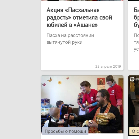
Акция «Пасхальная
Б
радость» отметила свой
б
юбилей в «Ашане»
б
Пасха на расстоянии
По
вытянутой руки
т
ус
22 апреля 2019
Просьбы о помощи
О 