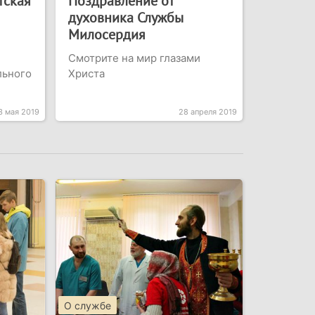
тская
Поздравление от
духовника Службы
Милосердия
Смотрите на мир глазами
льного
Христа
3 мая 2019
28 апреля 2019
О службе