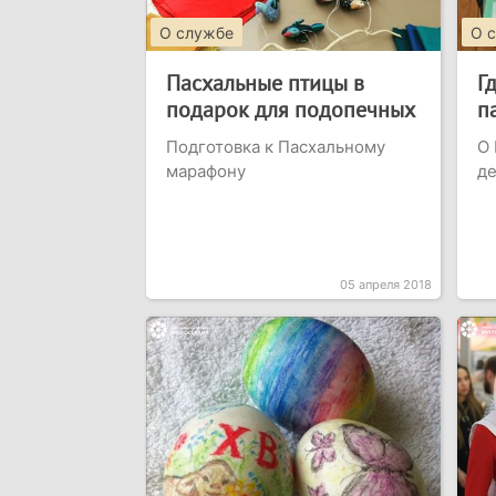
О службе
О 
Пасхальные птицы в
Г
подарок для подопечных
п
Подготовка к Пасхальному
О 
марафону
д
05 апреля 2018