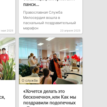
панси...
Православная Служба
Милосердия вошла в
пасхальный поздравительный
марафон
5 мая 2025
23 апреля 2025
О службе
«Хочется делать это
я,
бесконечно», или Как мы
я
поздравили подопечных