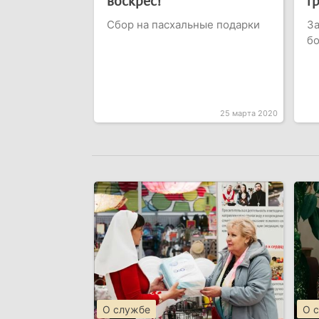
воскрес!
г
Сбор на пасхальные подарки
За
б
25 марта 2020
О службе
О 