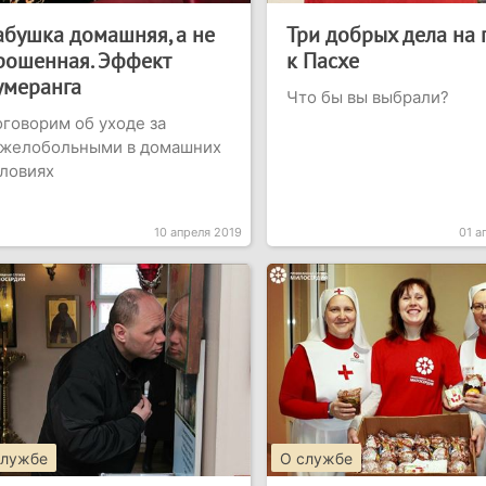
абушка домашняя, а не
Три добрых дела на 
рошенная. Эффект
к Пасхе
умеранга
Что бы вы выбрали?
говорим об уходе за
яжелобольными в домашних
ловиях
10 апреля 2019
01 а
службе
О службе