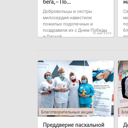
бега, – По...
м
Добровольцы и сестры
С
милосердия навестили
м
пожилых подопечных и
по
поздравили их с Днем Победы
бл
15 мая 2024
и Пасхой
пр
Благотворительные акции
Бл
Преддверие пасхальной
Д