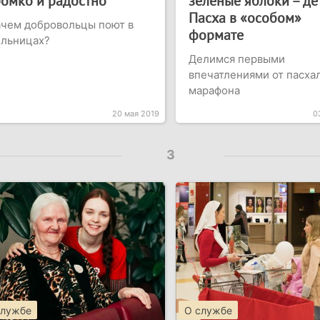
ромко и радостно
зеленые яблоки – де
Пасха в «особом»
чем добровольцы поют в
формате
ольницах?
Делимся первыми
впечатлениями от пасха
марафона
20 мая 2019
0
3
службе
О службе