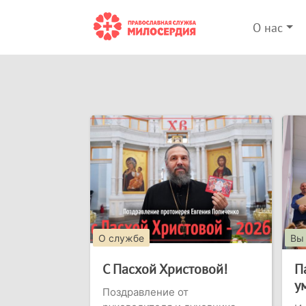
О нас
О службе
Вы
С Пасхой Христовой!
П
у
Поздравление от