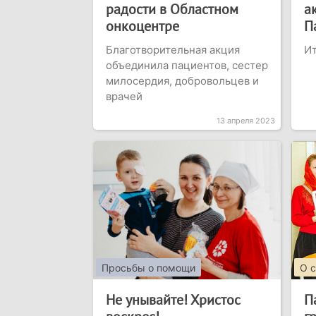
радости в Областном
а
онкоцентре
П
Благотворительная акция
И
объединила пациентов, сестер
милосердия, добровольцев и
врачей
13 апреля 2023
Просьбы о помощи
О 
Не унывайте! Христос
П