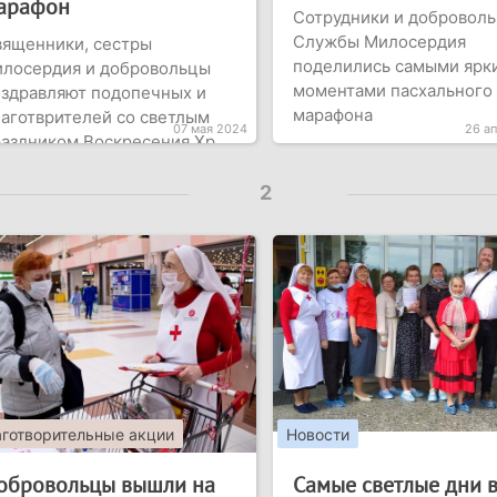
арафон
Сотрудники и добровол
Службы Милосердия
вященники, сестры
поделились самыми ярк
илосердия и добровольцы
моментами пасхального
здравляют подопечных и
марафона
аготврителей со светлым
07 мая 2024
26 а
аздником Воскресения Хр...
2
аготворительные акции
Новости
обровольцы вышли на
Самые светлые дни 