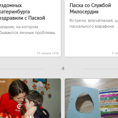
ездомных
Пасха со Службой
катеринбурга
Милосердия
оздравили с Пасхой
Встречи, впечатления, 
пасхального марафона
аздник, на котором
абываются личные проблемы
25 апреля 2018
17 а
4