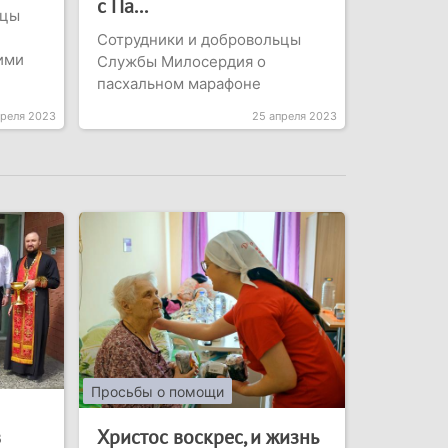
с Па...
ьцы
Сотрудники и добровольцы
ими
Службы Милосердия о
пасхальном марафоне
преля 2023
25 апреля 2023
Просьбы о помощи
в
Христос воскрес, и жизнь