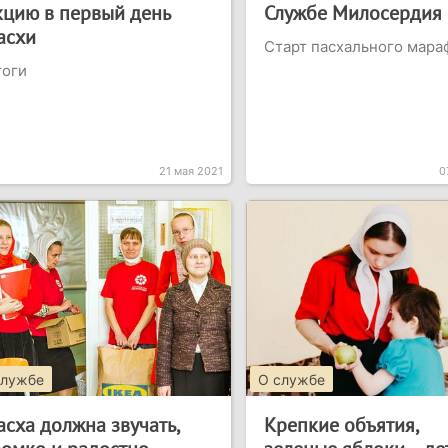
кцию в первый день
Службе Милосердия
асхи
Старт пасхального мара
тоги
21 мая 2021
0
службе
О службе
асха должна звучать,
Крепкие объятия,