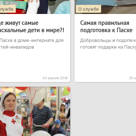
службе
О службе
де живут самые
Самая правильная
асхальные дети в мире?!
подготовка к Пасхе
Пасхе в доме-интернате для
Добровольцы и подопе
етей-инвалидов
готовят подарки на Пасх
03 апреля 2018
30 