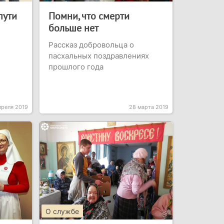
пути
Помни, что смерти
больше нет
Рассказ добровольца о
пасхальных поздравлениях
прошлого года
преля 2019
28 марта 2019
О службе