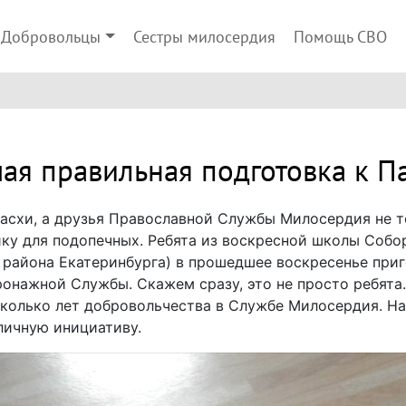
Добровольцы
Сестры милосердия
Помощь СВО
ая правильная подготовка к П
Пасхи, а друзья Православной Службы Милосердия не 
ику для подопечных. Ребята из воскресной школы Собо
 района Екатеринбурга) в прошедшее воскресенье при
онажной Службы. Скажем сразу, это не просто ребята.
сколько лет добровольчества в Службе Милосердия. Н
личную инициативу.