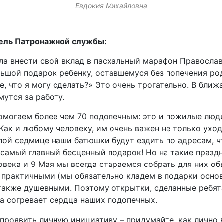
Евдокия Михайловна
тель Патронажной службы:
ела внести свой вклад в пасхальный марафон Правосл
ьшой подарок ребенку, оставшемуся без попечения род
, что я могу сделать?» Это очень трогательно. В бли
утся за работу.
омогаем более чем 70 подопечным: это и пожилые люд
Как и любому человеку, им очень важен не только уход
лой седмице наши батюшки будут ездить по адресам, 
 самый главный бесценный подарок! Но на такие празд
овека и 9 Мая мы всегда стараемся собрать для них о
 практичными (мы обязательно кладем в подарки осно
 также душевными. Поэтому открытки, сделанные ребята
да согревает сердца наших подопечных.
проявить личную инициативу – придумайте, как лично