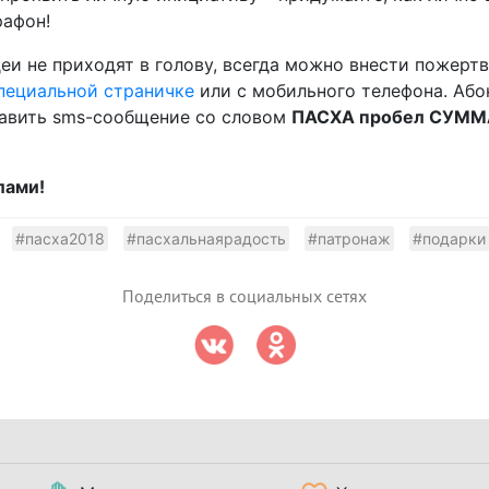
афон!
еи не приходят в голову, всегда можно внести пожерт
пециальной страничке
или с мобильного телефона. Або
равить sms-сообщение со словом
ПАСХА пробел СУММА
лами!
#пасха2018
#пасхальнаярадость
#патронаж
#подарки
Поделиться в социальных сетях