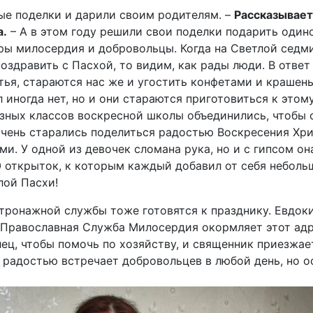
ые поделки и дарили своим родителям. –
Рассказывае
а.
– А в этом году решили свои поделки подарить оди
ры милосердия и добровольцы. Когда на Светлой седм
оздравить с Пасхой, то видим, как рады люди. В ответ
тья, стараются нас же и угостить конфетами и крашены
л иногда нет, но и они стараются приготовиться к этом
зных классов воскресной школы объединились, чтобы 
очень старались поделиться радостью Воскресения Хр
. У одной из девочек сломана рука, но и с гипсом она
 открыток, к которым каждый добавил от себя неболь
лой Пасхи!
тронажной службы тоже готовятся к празднику. Евдок
. Православная Служба Милосердия окормляет этот адр
ец, чтобы помочь по хозяйству, и священник приезжает
 радостью встречает добровольцев в любой день, но ос