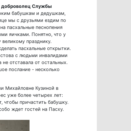
т доброволец Службы
ноким бабушкам и дедушкам,
ице мы с друзьями ездим по
 на пасхальные песнопения
ми яичками. Понятно, что у
у великому празднику.
сделать пасхальные открытки.
истова с людьми инвалидами
 не отставала от остальных.
шое послание - несколько
ии Михайловне Кузиной в
ес уже более четырех лет:
, чтобы причастить бабушку.
обо ждет гостей на Пасху.