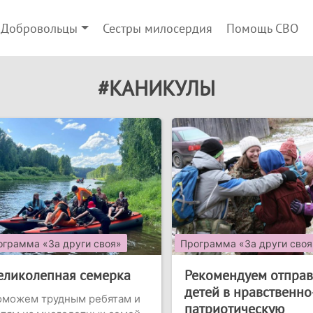
Добровольцы
Сестры милосердия
Помощь СВО
#КАНИКУЛЫ
ограмма «За други своя»
Программа «За други своя
еликолепная семерка
Рекомендуем отправ
детей в нравственно
оможем трудным ребятам и
патриотическую