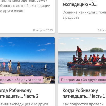
тям из многодетных семей
экспедицию «З...
бывать в летней экспедиции
а други своя»!
Осенние каникулы с пол
в радость
11 августа 2025
01 ок
ограмма «За други своя»
Программа «За други своя
огда Робинзону
Когда Робинзону
ятнадцать… Часть 2
пятнадцать… Часть 1
тняя экспедиция «За други
Как подростки провели