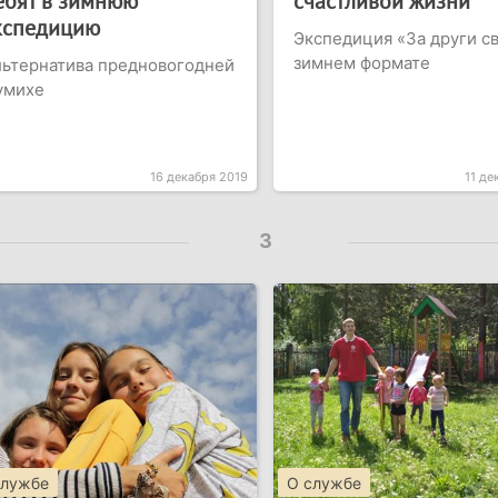
ебят в зимнюю
счастливой жизни
кспедицию
Экспедиция «За други св
зимнем формате
ьтернатива предновогодней
умихе
16 декабря 2019
11 де
3
службе
О службе