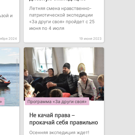
Летняя смена нравственно-
патриотической экспедиции
ьзой и
«За други своя» пройдет с 25
июня по 4 июля
тября 2024
19 июня 2023
»
Программа «За други своя»
Не качай права –
прокачай себя правильно
Осенняя экспедиция ждет!