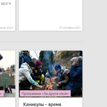
 други
июля 2022
27 октября 2021
»
Программа «За други своя»
Каникулы – время