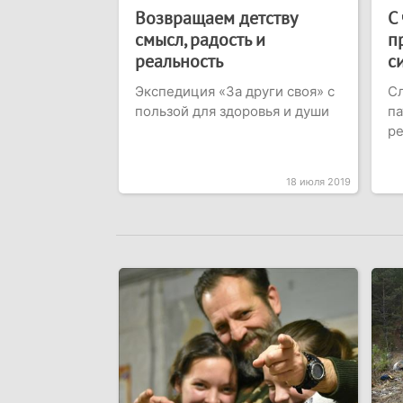
Возвращаем детству
С
смысл, радость и
п
реальность
с
Экспедиция «За други своя» с
С
пользой для здоровья и души
па
ре
18 июля 2019