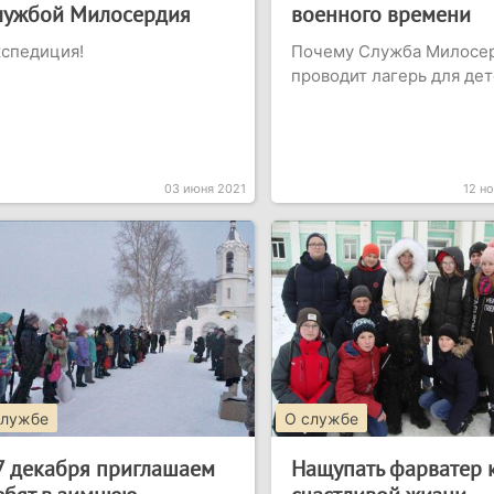
лужбой Милосердия
военного времени
спедиция!
Почему Служба Милосе
проводит лагерь для де
03 июня 2021
12 н
службе
О службе
7 декабря приглашаем
Нащупать фарватер 