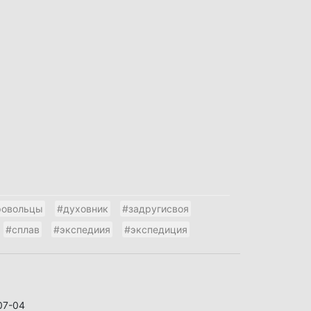
ровольцы
#духовник
#задругисвоя
#сплав
#экспедиия
#экспедиция
07-04