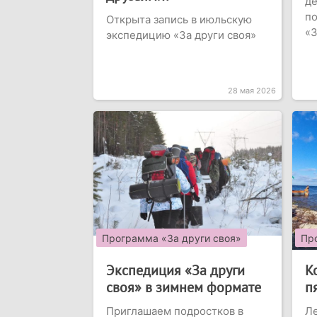
де
по
Открыта запись в июльскую
«З
экспедицию «За други своя»
28 мая 2026
Программа «За други своя»
Пр
Экспедиция «За други
К
своя» в зимнем формате
п
Приглашаем подростков в
Ле