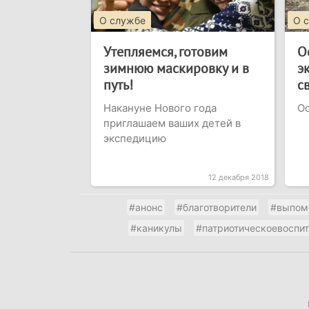
О службе
О 
Утепляемся, готовим
О
зимнюю маскировку и в
э
путь!
с
Накануне Нового года
Ос
приглашаем ваших детей в
экспедицию
12 декабря 2018
#анонс
#благотворители
#выпом
#каникулы
#патриотическоевоспи