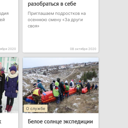
разобраться в себе
рдия
Приглашаем подростков на
тей
осеннюю смену «За други
своя»
оября 2020
08 октября 2020
О службе
к
Белое солнце экспедиции