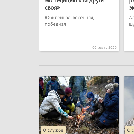
экспедицию «За други
р
своя»
э
Юбилейная, весенняя,
Ал
победная
ш
02 марта 2020
О службе
О 