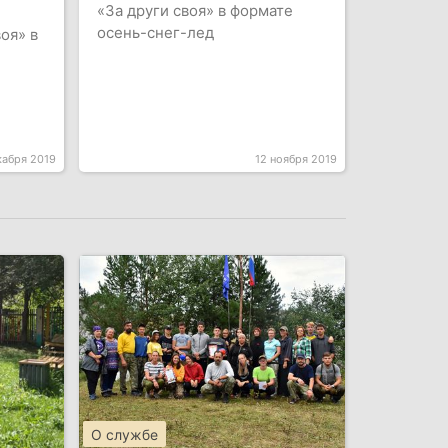
«За други своя» в формате
осень-снег-лед
оя» в
кабря 2019
12 ноября 2019
О службе