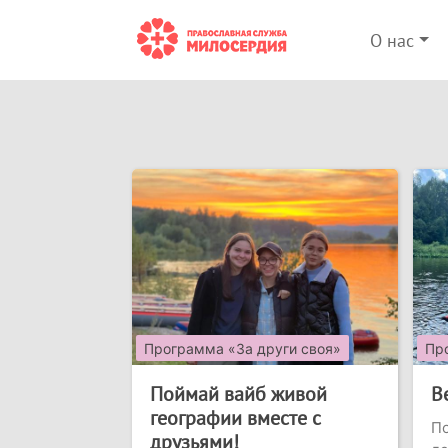
О нас
Программа «За други своя»
Пр
Поймай вайб живой
В
географии вместе с
П
друзьями!