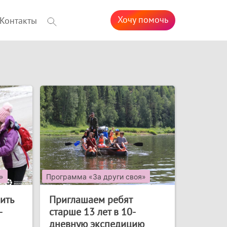
Хочу помочь
Контакты
»
Программа «За други своя»
ить
Приглашаем ребят
-
старше 13 лет в 10-
дневную экспедицию