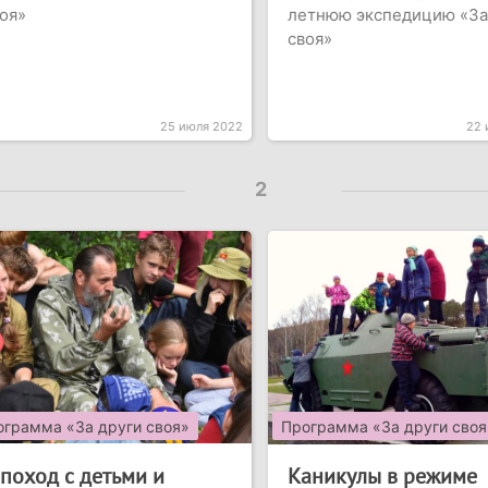
оя»
летнюю экспедицию «За
своя»
25 июля 2022
22 
2
ограмма «За други своя»
Программа «За други своя
 поход с детьми и
Каникулы в режиме