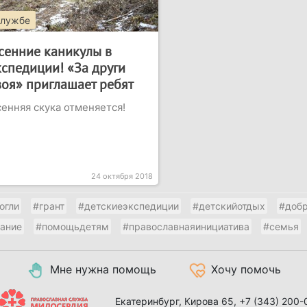
службе
сенние каникулы в
кспедиции! «За други
воя» приглашает ребят
енняя скука отменяется!
24 октября 2018
огли
#грант
#детскиеэкспедиции
#детскийотдых
#доб
тание
#помощьдетям
#православнаяинициатива
#семья
Мне нужна помощь
Хочу помочь
Екатеринбург, Кирова 65,
+7 (343) 200-