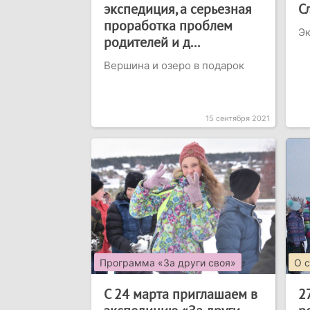
экспедиция, а серьезная
С
проработка проблем
Эк
родителей и д...
Вершина и озеро в подарок
15 сентября 2021
Программа «За други своя»
О 
С 24 марта приглашаем в
2