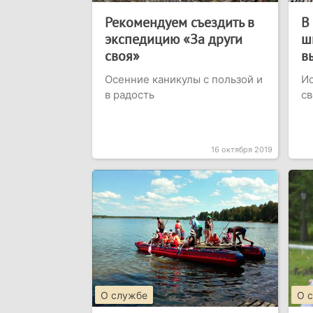
Рекомендуем съездить в
В
экспедицию «За други
ш
своя»
в
Осенние каникулы с пользой и
Ис
в радость
св
16 октября 2019
О службе
О 