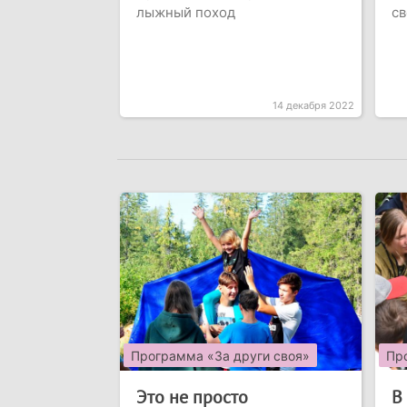
лыжный поход
св
14 декабря 2022
Программа «За други своя»
Пр
Это не просто
В