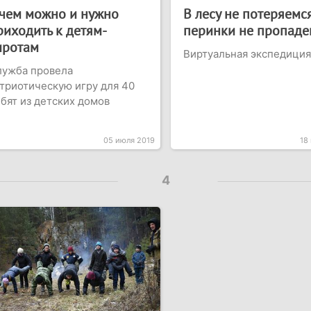
 чем можно и нужно
В лесу не потеряемся
риходить к детям-
перинки не пропаде
иротам
Виртуальная экспедиция
лужба провела
триотическую игру для 40
бят из детских домов
05 июля 2019
18
4