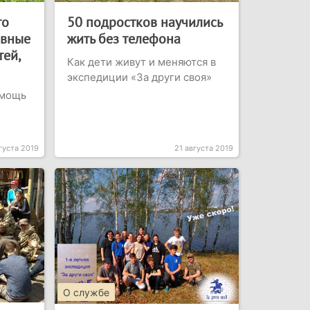
то
50 подростков научились
авные
жить без телефона
ей,
Как дети живут и меняются в
экспедиции «За други своя»
омощь
густа 2019
21 августа 2019
О службе