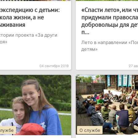
 экспедицию с детьми:
«Спасти лето», или ч
кола жизни, а не
придумали правосл
ыживания
добровольцы для дет
п...
тории проекта «За други
оя»
Лето в направлении «П
детям»
04 сентября 2019
27 ав
службе
О службе