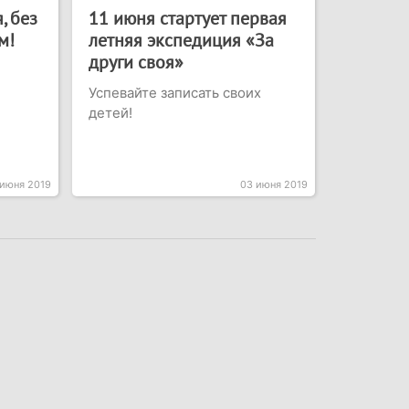
, без
11 июня стартует первая
м!
летняя экспедиция «За
други своя»
Успевайте записать своих
детей!
 июня 2019
03 июня 2019