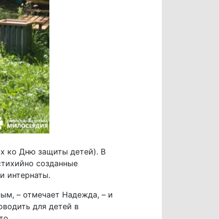
х ко Дню защиты детей). В
 стихийно созданные
и интернаты.
м, – отмечает Надежда, – и
оводить для детей в
то.