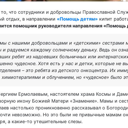
а то, что сотрудники и добровольцы Православной Сл
ый отдых, в направлении
«Помощь детям»
кипит работ
лится помощник руководителя направления «Помощь
о мы с нашими добровольцами и «детскими» сестрами 
 и радуемся каждому солнечному деньку. Ведь он озна
ших ребят из надоевших больничных или интернатских
шенно чудесное. Хотя есть у нас и детки, которые не в
отделения – это ребята из детского онкоцентра. Их имм
химиотерапиями и облучением, но «чудесное» было эт
Сергием Ермолаевым, настоятелем храма Космы и Дам
творную икону Божией Матери «Знамение». Мамы и сес
лаев настолько проникновенно рассказывал о Богородиц
почти невозможно. Но это были не привычные мамам о
ря, а какие-то утешительные слезы.