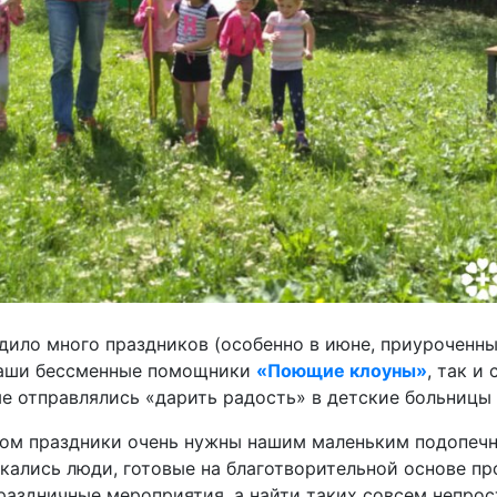
дило много праздников (особенно в июне, приуроченны
 наши бессменные помощники
«Поющие клоуны»
, так и
е отправлялись «дарить радость» в детские больницы 
ом праздники очень нужны нашим маленьким подопечны
икались люди, готовые на благотворительной основе пр
раздничные мероприятия, а найти таких совсем непрос