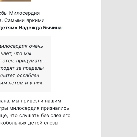
ужбы Милосердия
а. Самыми яркими
 детям» Надежда Бычина
:
милосердия очень
чает, что мы
 стен, придумать
ыходят за пределы
унитет ослаблен
им летом и у них.
иана, мы привезли нашим
тры милосердия признались
е, что слушать без слез его
нкобольных детей слезы