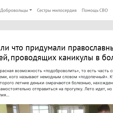
Добровольцы
Сестры милосердия
Помощь СВО
 или что придумали православ
тей, проводящих каникулы в бо
екрасная возможность «подоброволить», то есть часть 
еми, кого называют немодным словом «подопечный». К
оторого летние деньки омрачаются болезнью, нахожден
амостоятельно отправиться на прогулку. Лето идет, но
илия…