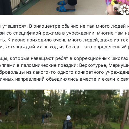
 утешатся». В онкоцентре обычно не так много людей
язи со спецификой режима в учреждении, многие там н
. К иконе приходило очень много людей, даже из тех п
 хотя каждый их выход из бокса – это определенный 
цы, которые навещают ребят в коррекционных школах 
ппами в паломнические поездки: Верхотурье, Меркушин
ровольцы из какого-то одного конкретного учреждени
зличных направлений объединялись вместе и ехали к св