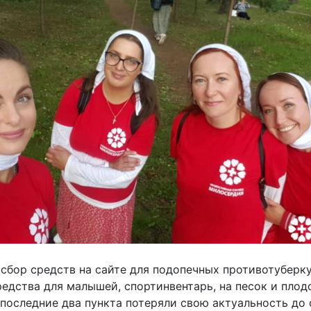
 сбор средств на сайте для подопечных противотуберку
редства для малышей, спортинвентарь, на песок и пло
о последние два пункта потеряли свою актуальность до