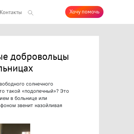
Хочу помочь
Контакты
ные добровольцы
льницах
свободного солнечного
то такой «подопечный»? Это
ием в больнице или
 фоном звенит назойливая