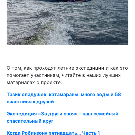
О том, как проходят летние экспедиции и как это
помогает участникам, читайте в наших лучших
материалах о проекте:
Тазик оладушек, катамараны, много воды и 58
счастливых друзей
Экспедиция «За други своя» - наш семейный
спасательный круг
Когда Робинзону пятнадцать… Часть 1