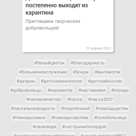
постепенно выходят из
карантина
Приглашаем творческих
добровольцев!
01 апреля 2021
#белыйцветок
#благодарность
#больничноеслужение
#бонум
#выпомогли
#детдом
#детскаяонкология
#детскийхоспис
#добровольцы
#каравелла
#наставники
#отрада
#паломничество
#пасха
#пасха2021
#пасхальнаярадость
#подопечный
#помощьдетям
#помощьсемье
#помощьсиротам
#психбольница
#своилюди
#сестрымилосердия
#центргуманитарнойпомощи
#школа-интернат№12