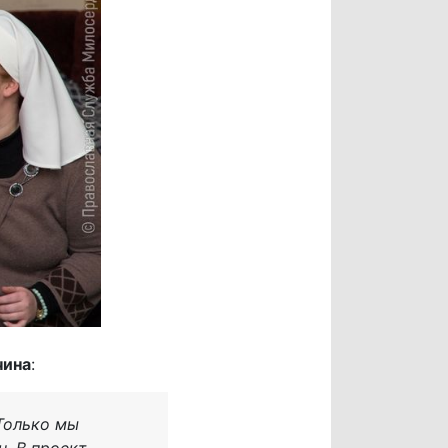
чина
:
Только мы
н. В проект