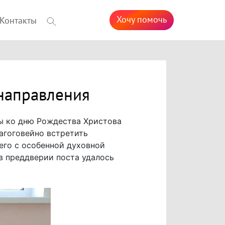
Хочу помочь
Контакты
 направления
мы ко дню Рождества Христова
агоговейно встретить
 его с особенной духовной
в преддверии поста удалось