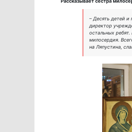
Рассказывает сестра милосе
– Десять детей и
директор учрежде
остальных ребят.
милосердия. Всег
на Ляпустина, сла