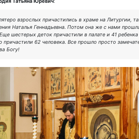
рдия Татьяна Юревич
:
 пятеро взрослых причастились в храме на Литургии, т
ния Наталья Геннадьевна. Потом она же с нами прошл
 Еще шестерых деток причастили в палате и 41 ребенка
о причастили 62 человека. Все прошло просто замечате
ва Богу!