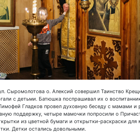
ул. Сыромолотова о. Алексий совершил Таинство Креще
али с детьми. Батюшка поспрашивал их о воспитанник
 Тимофей Гладков провел духовную беседу с мамами и
овную поддержку, четыре мамочки попросили о Причас
ткрытки из цветной бумаги и открытки-раскраски для
ытки. Детки остались довольными.