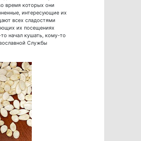
во время которых они
зненные, интересующие их
ощают всех сладостями
дующих их посещениях
то начал кушать, кому-то
авославной Службы