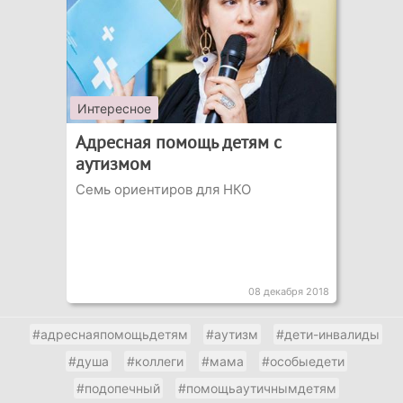
Интересное
Адресная помощь детям с
аутизмом
Семь ориентиров для НКО
08 декабря 2018
#адреснаяпомощьдетям
#аутизм
#дети-инвалиды
#душа
#коллеги
#мама
#особыедети
#подопечный
#помощьаутичнымдетям