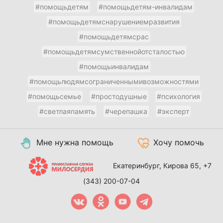
#помощьдетям
#помощьдетям-инвалидам
#помощьдетямснарушениемразвития
#помощьдетямсрас
#помощьдетямсумственнойотсталостью
#помощьинвалидам
#помощьлюдямсограниченнымивозможностями
#помощьсемье
#простодушные
#психология
#светлаяпамять
#черепашка
#эксперт
Мне нужна помощь
Хочу помочь
Екатеринбург, Кирова 65,
+7
(343) 200-07-04