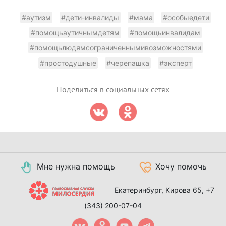
#аутизм
#дети-инвалиды
#мама
#особыедети
#помощьаутичнымдетям
#помощьинвалидам
#помощьлюдямсограниченнымивозможностями
#простодушные
#черепашка
#эксперт
Поделиться в социальных сетях
Мне нужна помощь
Хочу помочь
Екатеринбург, Кирова 65,
+7
(343) 200-07-04