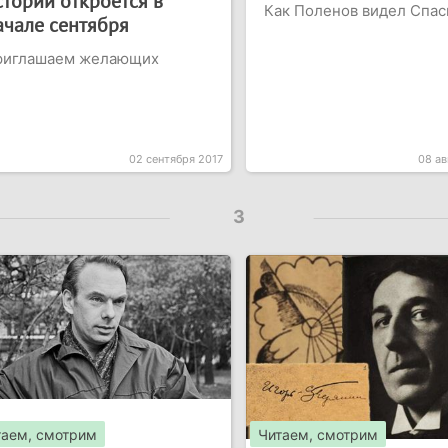
стории откроется в
Как Поленов видел Спас
ачале сентября
риглашаем желающих
02 сентября 2017
08 ав
3
таем, смотрим
Читаем, смотрим