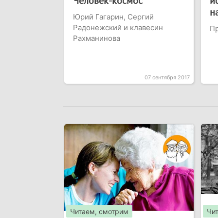
Человек-космос
и
н
Юрий Гагарин, Сергий
Радонежский и клавесин
П
Рахманинова
07 сентября 2017
Читаем, смотрим
Чи