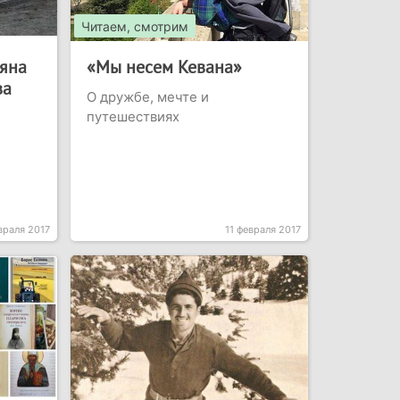
Читаем, смотрим
ьяна
«Мы несем Кевана»
ва
О дружбе, мечте и
путешествиях
враля 2017
11 февраля 2017