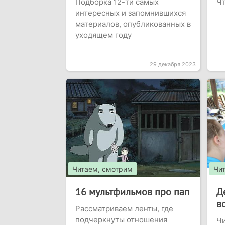
Подборка 12-ти самых
Чт
интересных и запомнившихся
материалов, опубликованных в
уходящем году
29 декабря 2023
Читаем, смотрим
Чи
16 мультфильмов про пап
Д
в
Рассматриваем ленты, где
подчеркнуты отношения
Чи