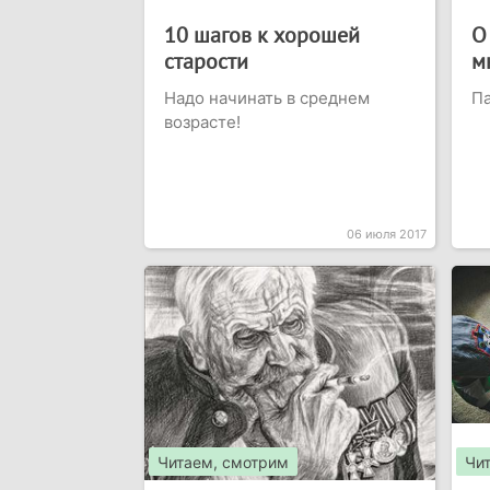
10 шагов к хорошей
О
старости
м
Надо начинать в среднем
Па
возрасте!
06 июля 2017
Читаем, смотрим
Чи