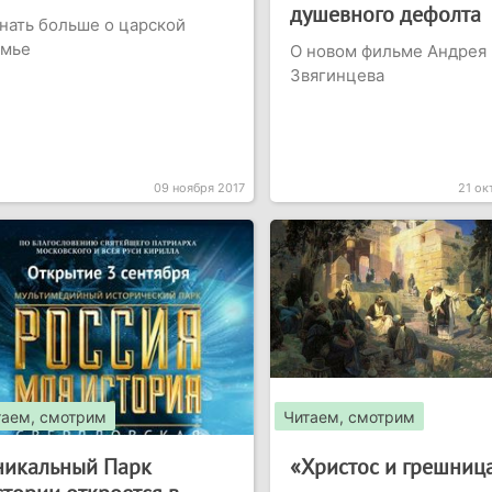
душевного дефолта
нать больше о царской
емье
О новом фильме Андрея
Звягинцева
09 ноября 2017
21 ок
таем, смотрим
Читаем, смотрим
никальный Парк
«Христос и грешниц