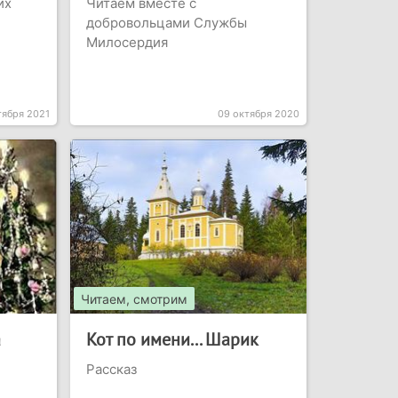
их
Читаем вместе с
добровольцами Службы
Милосердия
тября 2021
09 октября 2020
Читаем, смотрим
а
Кот по имени... Шарик
Рассказ