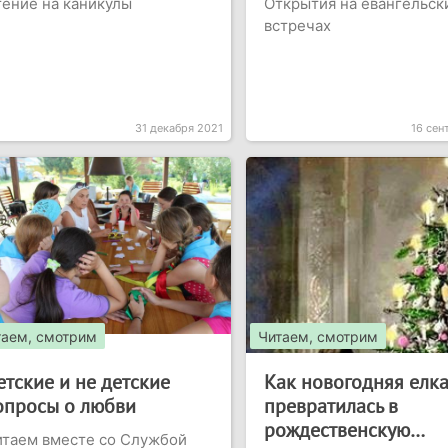
ение на каникулы
Открытия на евангельск
встречах
31 декабря 2021
16 сен
таем, смотрим
Читаем, смотрим
етские и не детские
Как новогодняя елк
опросы о любви
превратилась в
рождественскую…
таем вместе со Службой