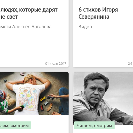
 людях, которые дарят
6 стихов Игоря
не свет
Северянина
мяти Алексея Баталова
Видео
01 июля 2017
24
таем, смотрим
Читаем, смотрим