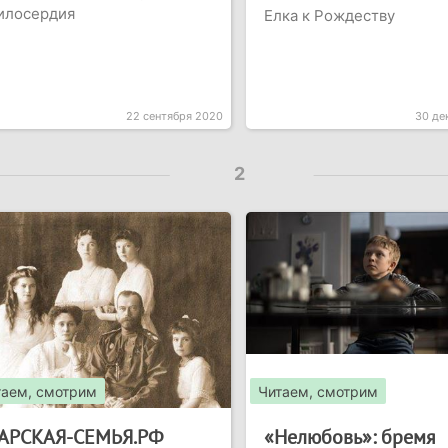
илосердия
Елка к Рождеству
22 сентября 2020
30 де
2
таем, смотрим
Читаем, смотрим
АРСКАЯ-СЕМЬЯ.РФ
«Нелюбовь»: бремя