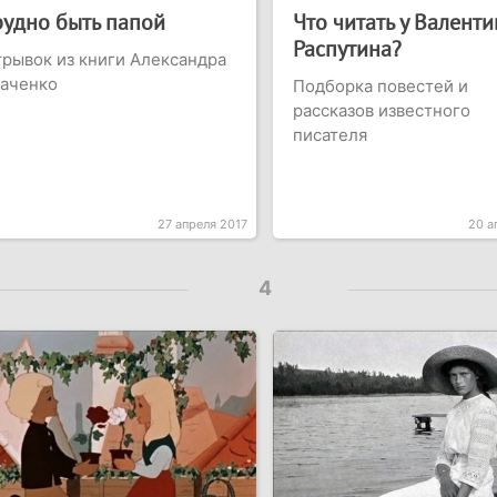
рудно быть папой
Что читать у Валенти
Распутина?
рывок из книги Александра
каченко
Подборка повестей и
рассказов известного
писателя
27 апреля 2017
20 а
4