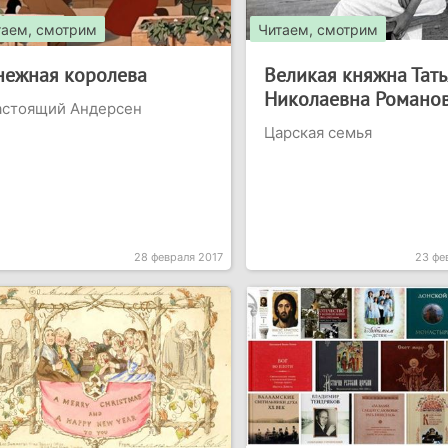
таем, смотрим
Читаем, смотрим
нежная королева
Великая княжна Тат
Николаевна Романо
астоящий Андерсен
Царская семья
28 февраля 2017
23 фе