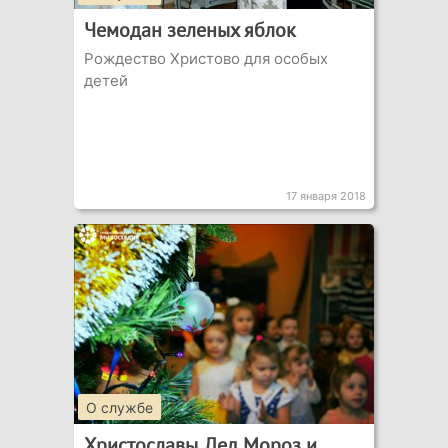
Чемодан зеленых яблок
Рождество Христово для особых
детей
17 января 2018
О службе
Христославы, Дед Мороз и