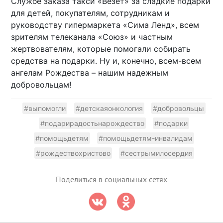
Службе заказа такси «Везет» за сладкие подарки
для детей, покупателям, сотрудникам и
руководству гипермаркета «Сима Ленд», всем
зрителям телеканала «Союз» и частным
жертвователям, которые помогали собирать
средства на подарки. Ну и, конечно, всем-всем
ангелам Рождества – нашим надежным
добровольцам!
#выпомогли
#детскаяонкология
#добровольцы
#подарирадостьнарождество
#подарки
#помощьдетям
#помощьдетям-инвалидам
#рождествохристово
#сестрымилосердия
Поделиться в социальных сетях