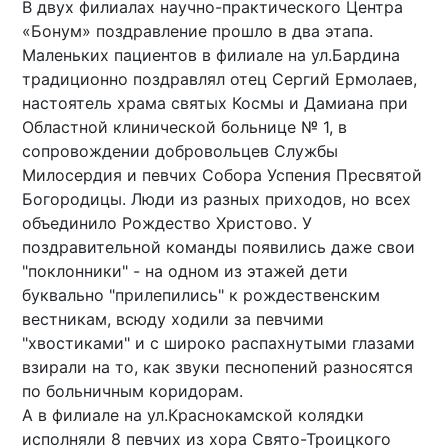
В двух филиалах научно-практического Центра
«Бонум» поздравление прошло в два этапа.
Маленьких пациентов в филиале на ул.Бардина
традиционно поздравлял отец Сергий Ермолаев,
настоятель храма святых Космы и Дамиана при
Областной клинической больнице № 1, в
сопровождении добровольцев Службы
Милосердия и певчих Собора Успения Пресвятой
Богородицы. Люди из разных приходов, но всех
объединило Рождество Христово. У
поздравительной команды появились даже свои
"поклонники" - на одном из этажей дети
буквально "прилепились" к рождественским
вестникам, всюду ходили за певчими
"хвостиками" и с широко распахнутыми глазами
взирали на то, как звуки песнопений разносятся
по больничным коридорам.
А в филиале на ул.Краснокамской колядки
исполняли 8 певчих из хора Свято-Троицкого