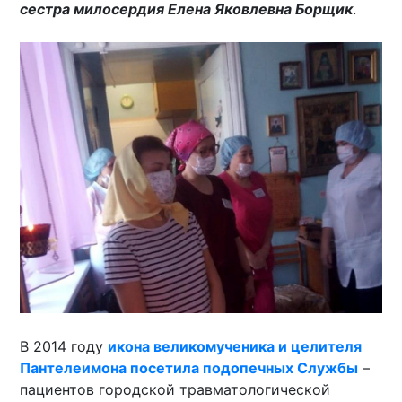
сестра милосердия Елена Яковлевна Борщик
.
В 2014 году
икона великомученика и целителя
Пантелеимона посетила подопечных Службы
–
пациентов городской травматологической