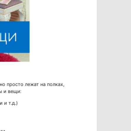
о просто лежат на полках,
 и вещи:
 и т.д.)