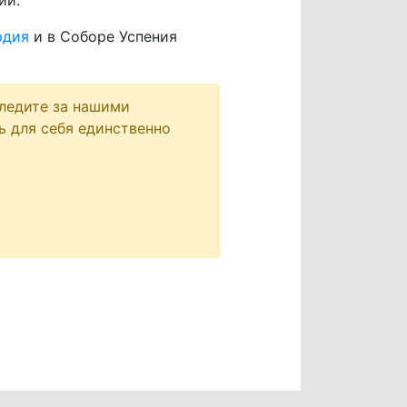
ии.
рдия
и в Соборе Успения
следите за нашими
ь для себя единственно