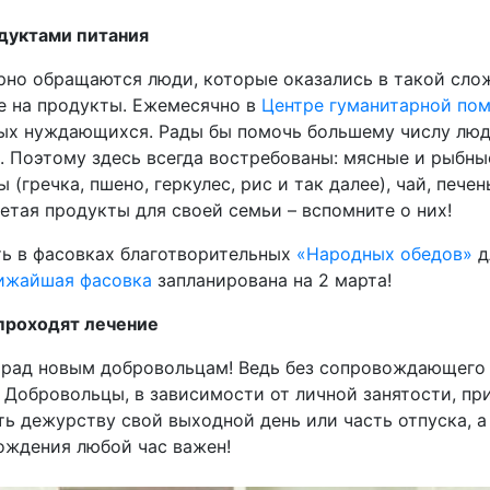
дуктами питания
но обращаются люди, которые оказались в такой слож
же на продукты. Ежемесячно в
Центре гуманитарной по
ых нуждающихся. Рады бы помочь большему числу люде
в. Поэтому здесь всегда востребованы: мясные и рыбны
 (гречка, пшено, геркулес, рис и так далее), чай, печень
тая продукты для своей семьи – вспомните о них!
ть в фасовках благотворительных
«Народных обедов»
д
ижайшая фасовка
запланирована на 2 марта!
 проходят лечение
 рад новым добровольцам! Ведь без сопровождающего 
 Добровольцы, в зависимости от личной занятости, при
ть дежурству свой выходной день или часть отпуска, 
вождения любой час важен!