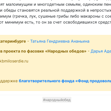
зят малоимущим и многодетным семьям, одиноким пен
эти обеды становятся реальной поддержкой в непросты
нимум (гречка, лук, сушеные грибы либо макароны с с
этот минимум есть, то он за счет освободившихся сред
катеринбурге
-
Татьяна Гендриевна Ананьина
в проекта по фасовке «Народных обедов»
-
Дарья Ад
bmiloserdie.ru
поддержке
благотворительного фонда «Фонд продоволь
#народныйобед