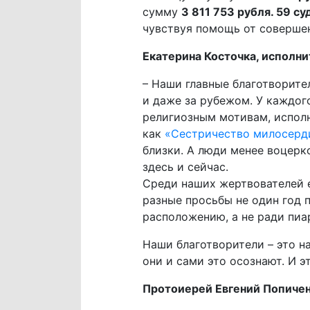
сумму
3 811 753 рубля. 59 су
чувствуя помощь от совершен
Екатерина Косточка, исполн
– Наши главные благотворите
и даже за рубежом. У каждог
религиозным мотивам, испол
как
«Сестричество милосерд
близки. А люди менее воцерк
здесь и сейчас.
Среди наших жертвователей е
разные просьбы не один год 
расположению, а не ради пиар
Наши благотворители – это н
они и сами это осознают. И э
Протоиерей Евгений Попичен