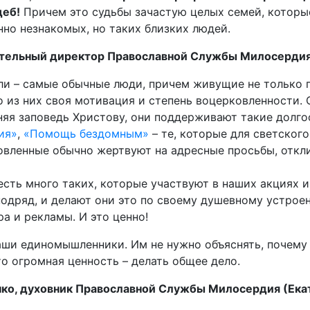
деб!
Причем это судьбы зачастую целых семей, которы
но незнакомых, но таких близких людей.
ительный директор Православной Службы Милосердия 
ли – самые обычные люди, причем живущие не только п
о из них своя мотивация и степень воцерковленности.
няя заповедь Христову, они поддерживают такие долг
ия»
,
«Помощь бездомным»
– те, которые для светского
овленные обычно жертвуют на адресные просьбы, откл
сть много таких, которые участвуют в наших акциях и
подряд, и делают они это по своему душевному устрое
а и рекламы. И это ценно!
аши единомышленники. Им не нужно объяснять, почему 
то огромная ценность – делать общее дело.
ко, духовник Православной Службы Милосердия (Екат