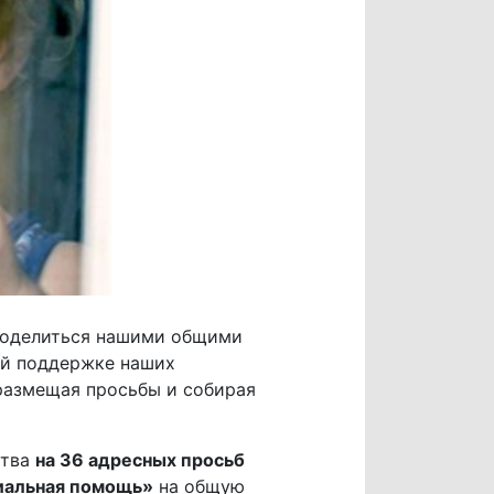
 поделиться нашими общими
ой поддержке наших
размещая просьбы и собирая
ства
на 36 адресных просьб
иальная помощь»
на общую