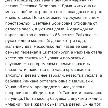
Два месяца проживала в центре «Мария» 77-
летняя Светлана Борисовна. Дома жить она не
могла – побои от родного сына, скандалы и страх
и много слез. Пока оформляли документы в дом
престарелых, Светлана Борисовна отходила от
стресса здесь, в уютном доме. А однажды на
пороге центра оказалась 66-летняя Райхана. На
руках – двое малышей: девочке три года,
мальчику два. Несколько лет назад её сын с
семьёй переехал в Екатеринбург, а Райхана стала
часто приезжать из Чувашии помогать с
внуками. Но со временем в семье начались
сложности: невестка всё чаще срывалась в
алкоголь, детей у неё забрали, невестка уехала, а
бабушка Райхана осталась одна с малышами.
Узнав об этом, арендодатель испугался и
попросил освободить жильё. Так они и оказались
на улице. Почти месяц бабушка с внуками жили в
«Марии» пока ждали сына, отца детей. Он на тот