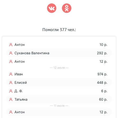
Помогли 377 чел.:
Антон
10 р.
Суханова Валентина
292 р.
Юрьевна
Антон
12 р.
— 12 июля —
Иван
974 р.
Елисей
448 р.
Д. Ф.
6 р.
Татьяна
60 р.
— 11 июля —
Антон
12 р.