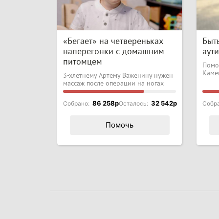
«Бегает» на четвереньках
Быть
наперегонки с домашним
аут
питомцем
Помо
Каме
3-хлетнему Артему Важенину нужен
массаж после операции на ногах
86 258p
32 542p
Собрано:
Осталось:
Собр
Помочь