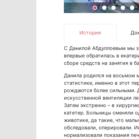
История
До
С Данилой Абдуллоевым мы зн
впервые обратилась в екате
сборе средств на занятия в б
Данила родился на восьмом 
статистике, именно в этот п
рождаются более сильными. Д
искусственной вентиляции лег
Затем экстренно – в хирурги
катетер. Больницы сменяли од
животике, да такие, что малы
обследовали, оперировали. И
нормализовали показания печ