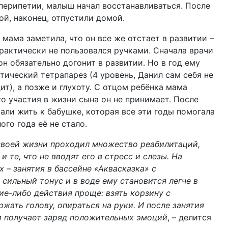
перипетии, малыш начал восстанавливаться. После
ой, наконец, отпустили домой.
 мама заметила, что он все же отстает в развитии –
рактически не пользовался ручками. Сначала врачи
он обязательно догонит в развитии. Но в год ему
тический тетрапарез (4 уровень, Данил сам себя не
дит), а позже и глухоту. С отцом ребёнка мама
го участия в жизни сына он не принимает. После
али жить к бабушке, которая все эти годы помогала
ого года её не стало.
своей жизни проходил множество реабилитаций,
 те, что не вводят его в стресс и слезы. На
х – занятия в бассейне «Аквасказка» с
сильный тонус и в воде ему становится легче в
ие-либо действия проще: взять корзину с
ржать голову, опираться на руки. И после занятия
и получает заряд положительных эмоций
, – делится