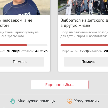
 человеком, а не
Выбраться из детского 
истом
в другую жизнь
щь Ване Черноскутову из
Сбор на паломнические поезд
нска-Уральского
для детей-сирот и воспитателе
76 788p
43 212p
189 221p
20
ано:
Осталось:
Собрано:
Осталось:
Помочь
Помочь
Еще просьбы...
Мне нужна помощь
Хочу помочь