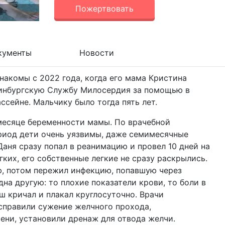
Пожертвовать
кументы
Новости
акомы с 2022 года, когда его мама Кристина
ринбургскую Службу Милосердия за помощью в
ассейне. Мальчику было тогда пять лет.
месяце беременности мамы. По врачебной
ериод дети очень уязвимы, даже семимесячные
аня сразу попал в реанимацию и провел 10 дней на
ких, его собственные легкие не сразу раскрылись.
ю, потом пережил инфекцию, попавшую через
на другую: то плохие показатели крови, то боли в
ш кричал и плакал круглосуточно. Врачи
справили сужение желчного прохода,
ени, установили дренаж для отвода желчи.