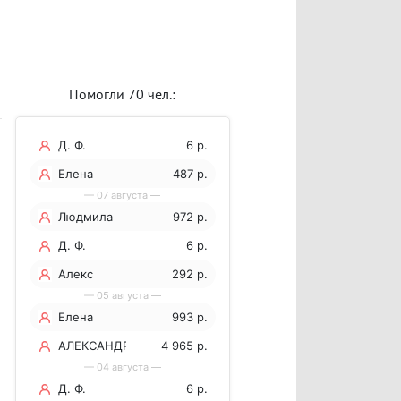
Помогли 70 чел.:
Д. Ф.
6 р.
Елена
487 р.
— 07 августа —
Боровских
Людмила
972 р.
Д. Ф.
6 р.
Алекс
292 р.
— 05 августа —
Елена
993 р.
АЛЕКСАНДР
4 965 р.
— 04 августа —
Д. Ф.
6 р.