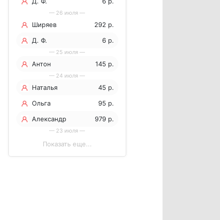
Д. Ф.
6 р.
— 26 июля —
Ширяев
292 р.
Станислав
Д. Ф.
6 р.
— 25 июля —
Антон
145 р.
— 24 июля —
Сергеевич
Наталья
45 р.
Банников
Ольга
95 р.
Александр
979 р.
— 23 июля —
Показать еще...