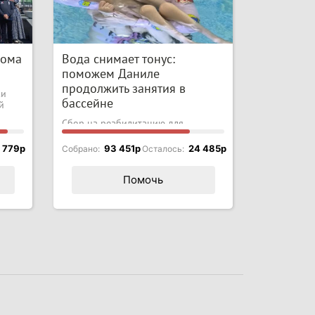
дома
Вода снимает тонус:
поможем Даниле
продолжить занятия в
ки
бассейне
й
Сбор на реабилитацию для
мальчика с ДЦП
 779p
93 451p
24 485p
Собрано:
Осталось:
Помочь