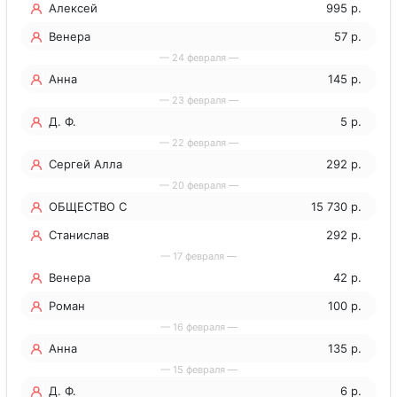
Алексей
995 р.
Венера
57 р.
— 24 февраля —
Анна
145 р.
— 23 февраля —
Д. Ф.
5 р.
— 22 февраля —
Сергей Алла
292 р.
— 20 февраля —
ОБЩЕСТВО С
15 730 р.
ОГРАНИЧЕННОЙ
Станислав
292 р.
— 17 февраля —
ОТВЕТСТВЕННОСТЬЮ
Венера
42 р.
"МЕДИАП
Роман
100 р.
— 16 февраля —
Анна
135 р.
— 15 февраля —
Д. Ф.
6 р.