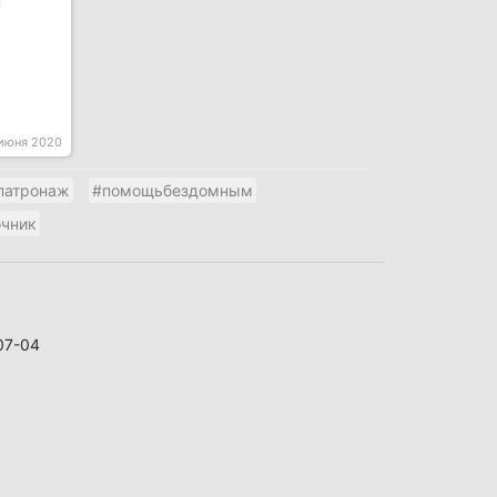
м
июня 2020
патронаж
#помощьбездомным
чник
07-04