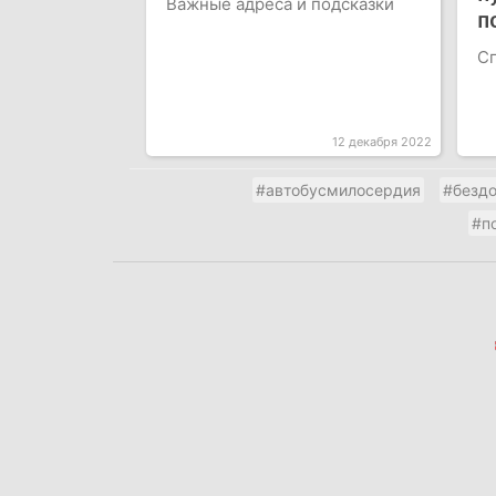
Важные адреса и подсказки
п
С
12 декабря 2022
#автобусмилосердия
#безд
#п