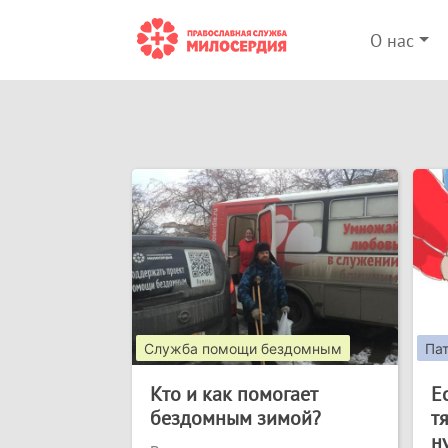
О нас
Служба помощи бездомным
Па
Кто и как помогает
Е
бездомным зимой?
т
н