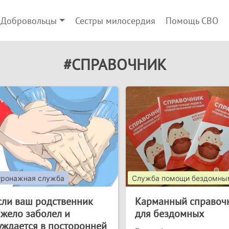
Добровольцы
Сестры милосердия
Помощь СВО
#СПРАВОЧНИК
тронажная служба
Служба помощи бездомны
сли ваш родственник
Карманный справоч
яжело заболел и
для бездомных
уждается в посторонней