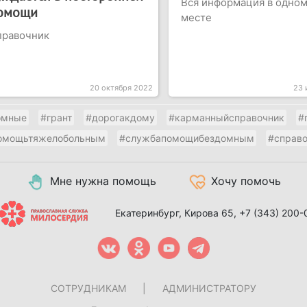
Вся информация в одно
омощи
месте
правочник
20 октября 2022
23 
омные
#грант
#дорогакдому
#карманныйсправочник
#
омощьтяжелобольным
#службапомощибездомным
#справо
Мне нужна помощь
Хочу помочь
Екатеринбург, Кирова 65,
+7 (343) 200-
СОТРУДНИКАМ
|
АДМИНИСТРАТОРУ