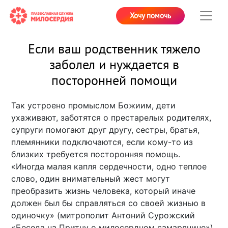
Хочу помочь
Если ваш родственник тяжело
заболел и нуждается в
посторонней помощи
Так уcтроено промыслом Божиим, дети
ухаживают, заботятся о престарелых родителях,
супруги помогают друг другу, сестры, братья,
племянники подключаются, если кому-то из
близких требуется посторонняя помощь.
«Иногда малая капля сердечности, одно теплое
слово, один внимательный жест могут
преобразить жизнь человека, который иначе
должен был бы справляться со своей жизнью в
одиночку» (митрополит Антоний Сурожский
«Беседа на Притчу о милосердном самарянине»).