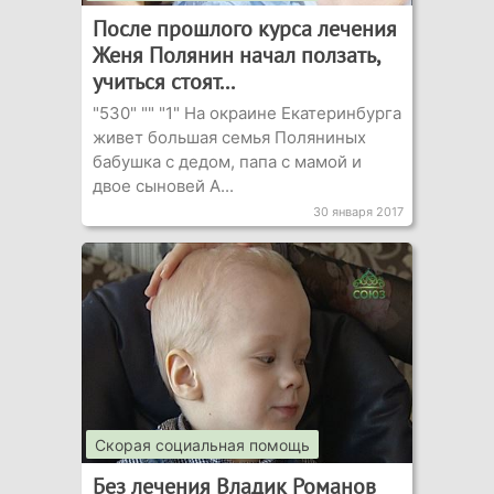
После прошлого курса лечения
Женя Полянин начал ползать,
учиться стоят...
"530" "" "1" На окраине Екатеринбурга
живет большая семья Поляниных
бабушка с дедом, папа с мамой и
двое сыновей А...
30 января 2017
Скорая социальная помощь
Без лечения Владик Романов