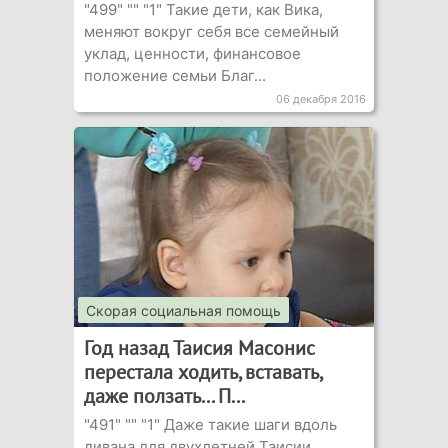
"499" "" "1" Такие дети, как Вика,
меняют вокруг себя все семейный
уклад, ценности, финансовое
положение семьи Благ...
06 декабря 2016
Скорая социальная помощь
Год назад Таисия Масонис
перестала ходить, вставать,
даже ползать... П...
"491" "" "1" Даже такие шаги вдоль
дивана для двухлетней Таисии