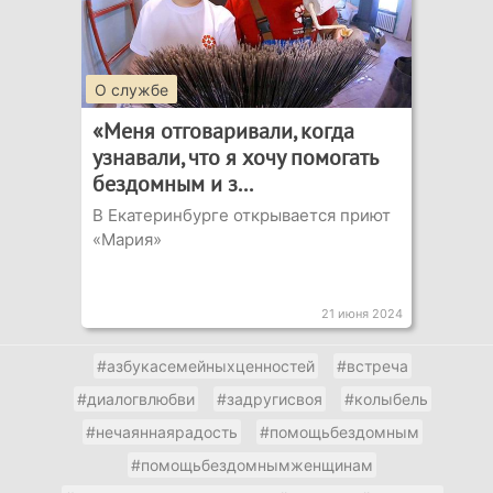
О службе
«Меня отговаривали, когда
узнавали, что я хочу помогать
бездомным и з...
В Екатеринбурге открывается приют
«Мария»
21 июня 2024
#азбукасемейныхценностей
#встреча
#диалогвлюбви
#задругисвоя
#колыбель
#нечаяннаярадость
#помощьбездомным
#помощьбездомнымженщинам