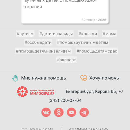
аутичных детей с помощью АВА-
терапии
30 января 2026
#аутизм
#дети-инвалиды
#коллеги
#мама
#особыедети
#помощьаутичнымдетям
#помощьдетям-инвалидам
#помощьдетямсрас
#эксперт
Мне нужна помощь
Хочу помочь
Екатеринбург, Кирова 65,
+7
(343) 200-07-04
СОТРУДНИКАМ
|
АДМИНИСТРАТОРУ