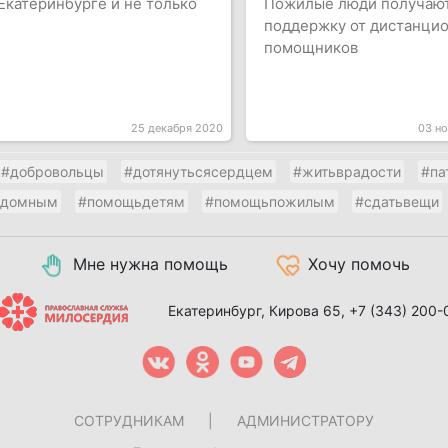
Екатеринбурге и не только
Пожилые люди получаю
поддержку от дистанци
помощников
25 декабря 2020
03 н
#добровольцы
#дотянутьсясердцем
#житьврадости
#па
здомным
#помощьдетям
#помощьпожилым
#сдатьвещи
Мне нужна помощь
Хочу помочь
Екатеринбург, Кирова 65,
+7 (343) 200-
СОТРУДНИКАМ
|
АДМИНИСТРАТОРУ