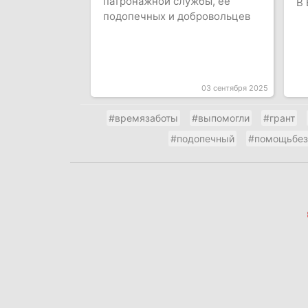
патронажной службы, ее
В 
подопечных и добровольцев
03 сентября 2025
#времязаботы
#выпомогли
#грант
#подопечный
#помощьбе