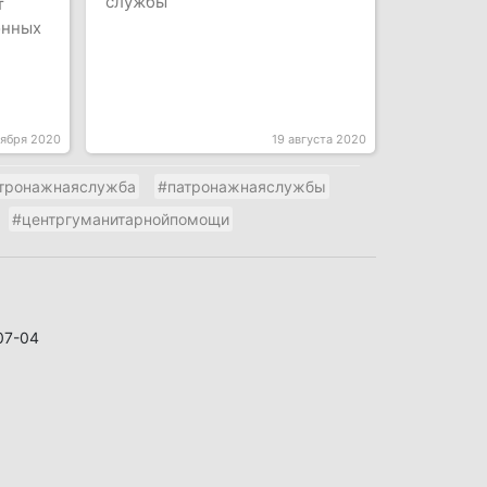
службы
т
онных
оября 2020
19 августа 2020
тронажнаяслужба
#патронажнаяслужбы
#центргуманитарнойпомощи
07-04