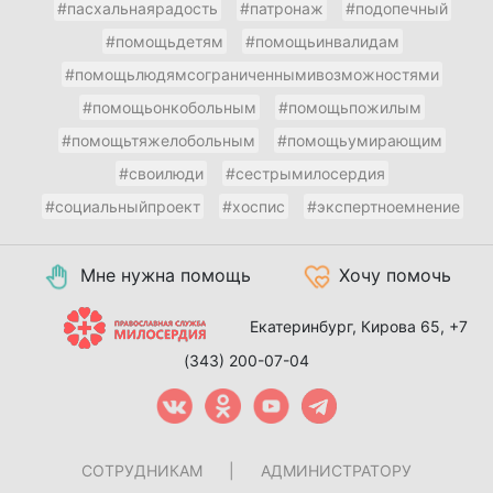
#пасхальнаярадость
#патронаж
#подопечный
#помощьдетям
#помощьинвалидам
#помощьлюдямсограниченнымивозможностями
#помощьонкобольным
#помощьпожилым
#помощьтяжелобольным
#помощьумирающим
#своилюди
#сестрымилосердия
#социальныйпроект
#хоспис
#экспертноемнение
Мне нужна помощь
Хочу помочь
Екатеринбург, Кирова 65,
+7
(343) 200-07-04
СОТРУДНИКАМ
|
АДМИНИСТРАТОРУ