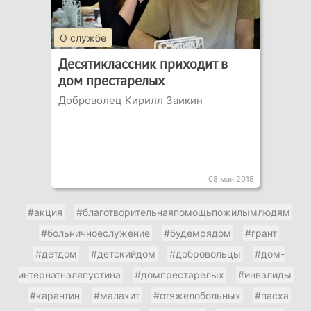
О службе
Десятиклассник приходит в
дом престарелых
Доброволец Кирилл Заикин
08 мая 2018
#акция
#благотворительнаяпомощьпожилымлюдям
#больничноеслужение
#будемрядом
#грант
#детдом
#детскийдом
#добровольцы
#дом-
интернатналяпустина
#домпрестарелых
#инвалиды
#карантин
#малахит
#отяжелобольных
#пасха