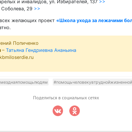
релых и инвалидов, ул. Избирателей, 137
>>
л Соболева, 29
>>
 всех желающих проект
«Школа ухода за лежачими бо
тно.
гений Попиченко
я
–
Татьяна Гендриевна Ананьина
bmiloserdie.ru
змезднаяпомощьлюдям
#помощьчеловекувтруднойжизненной
Поделиться в социальных сетях