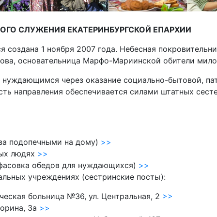
ОГО СЛУЖЕНИЯ ЕКАТЕРИНБУРГСКОЙ ЕПАРХИИ
оздана 1 ноября 2007 года. Небесная покровительниц
ова, основательница Марфо-Мариинской обители мило
 нуждающимся через оказание социально-бытовой, па
сть направления обеспечивается силами штатных сест
 за подопечными на дому)
>>
ных людях
>>
(фасовка обедов для нуждающихся)
>>
альных учреждениях (сестринские посты):
ческая больница №36, ул. Центральная, 2
>>
торина, 3а
>>