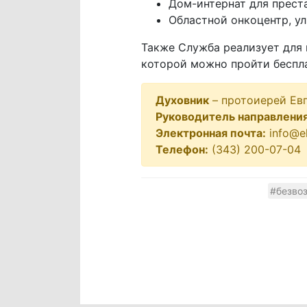
Дом-интернат для преста
Областной онкоцентр, у
Также Служба реализует для
которой можно пройти беспла
Духовник
– протоиерей Ев
Руководитель направлени
Электронная почта:
info@ek
Телефон:
(343) 200-07-04
#безво