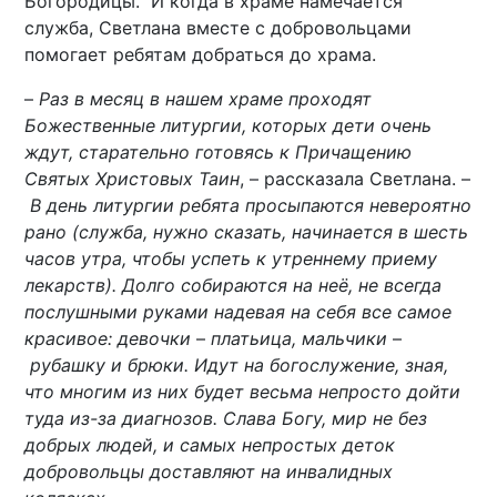
Богородицы. И когда в храме намечается
служба, Светлана вместе с добровольцами
помогает ребятам добраться до храма.
–
Раз в месяц в нашем храме проходят
Божественные литургии, которых дети очень
ждут, старательно готовясь к Причащению
Святых Христовых Таин
,
–
рассказала Светлана.
–
В день литургии ребята просыпаются невероятно
рано (служба, нужно сказать, начинается в шесть
часов утра, чтобы успеть к утреннему приему
лекарств). Долго собираются на неё, не всегда
послушными руками надевая на себя все самое
красивое: девочки
–
платьица, мальчики
–
рубашку и брюки. Идут на богослужение, зная,
что многим из них будет весьма непросто дойти
туда из-за диагнозов. Слава Богу, мир не без
добрых людей, и самых непростых деток
добровольцы доставляют на инвалидных