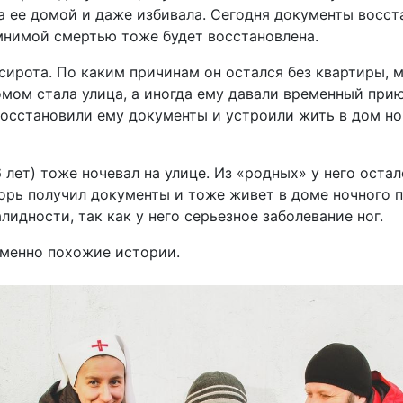
ла ее домой и даже избивала. Сегодня документы восст
мнимой смертью тоже будет восстановлена.
сирота. По каким причинам он остался без квартиры, 
омом стала улица, а иногда ему давали временный при
восстановили ему документы и устроили жить в дом н
лет) тоже ночевал на улице. Из «родных» у него остал
горь получил документы и тоже живет в доме ночного 
идности, так как у него серьезное заболевание ног.
еменно похожие истории.