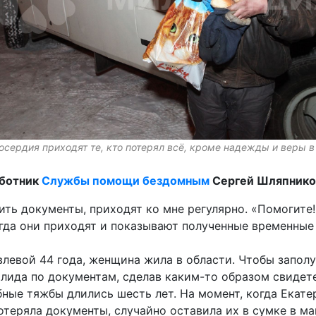
осердия приходят те, кто потерял всё, кроме надежды и веры 
аботник
Службы помощи бездомным
Сергей Шляпнико
ь документы, приходят ко мне регулярно. «Помогите!»,
огда они приходят и показывают полученные временные
левой 44 года, женщина жила в области. Чтобы запол
лида по документам, сделав каким-то образом свидете
бные тяжбы длились шесть лет. На момент, когда Екат
отеряла документы, случайно оставила их в сумке в ма