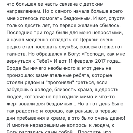
что большая ее часть связана с детским
направлением. Но с самого начала больше всего
мне хотелось помогать бездомным. И вот, спустя
только десять лет, то первое желание сбылось.
Последние три года были для меня непростыми,
я начал медленно отпадать от Церкви: очень
редко стал посещать службы, совсем отошел от
таинств. Но обращался к Богу: «Господи, как мне
вернуться к Тебе?» И вот 11 февраля 2017 года...
Вроде бы ничего необычного в этот день не
произошло: замечательные ребята, которые
стояли рядом и "прогоняли" греться, если
забудешь о холоде, близость храма, щедрость
людей, которые не проходили мимо и что-то
жертвовали для бездомных... Но в тот день было
так радостно и хорошо, как раньше, в первые
дни пребывания в храме, а это было очень давно!
И многие неразрешимые вопросы к людям, к
Богу распались сами собой... Простите, что