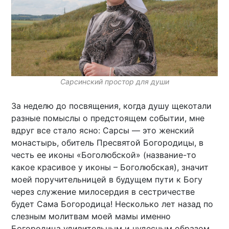
Сарсинский простор для души
За неделю до посвящения, когда душу щекотали
разные помыслы о предстоящем событии, мне
вдруг все стало ясно: Сарсы — это женский
монастырь, обитель Пресвятой Богородицы, в
честь ее иконы «Боголюбской» (название-то
какое красивое у иконы – Боголюбская), значит
моей поручительницей в будущем пути к Богу
через служение милосердия в сестричестве
будет Сама Богородица! Несколько лет назад по
слезным молитвам моей мамы именно
Богородица удивительным и чудесным образом