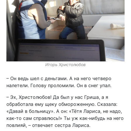
Игорь Христолюбов
– Он ведь шел с деньгами. А на него четверо
налетели. Голову проломили. Он в снег упал.
– Эх, Христолюбов! Да был у нас Гриша, а я
обработала ему щеку обмороженную. Сказала:
«Давай в больницу». А он: «Тётя Лариса, не надо,
как-то сам справлюсь!» Ты уж как-нибудь на него
повлияй, – отвечает сестра Лариса.