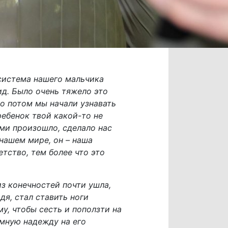
 система нашего мальчика
ид. Было очень тяжело это
Но потом мы начали узнавать
ребенок твой какой-то не
ами произошло, сделало нас
 нашем мире, он – наша
тство, тем более что это
из конечностей почти ушла,
дя, стал ставить ноги
му, чтобы сесть и поползти на
омную надежду на его