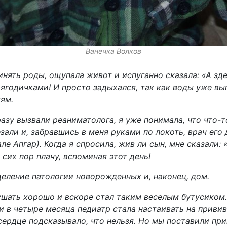
Ванечка Волков
нять роды, ощупала живот и испуганно сказала: «А зде
ягодичками! И просто задыхался, так как воды уже вып
ям.
азу вызвали реаниматолога, я уже понимала, что что-то
зали и, забравшись в меня руками по локоть, врач его 
але Апгар). Когда я спросила, жив ли сын, мне сказали:
 сих пор плачу, вспоминая этот день!
еление патологии новорожденных и, наконец, дом.
кушать хорошо и вскоре стал таким веселым бутусиком.
и в четыре месяца педиатр стала настаивать на привив
сердце подсказывало, что нельзя. Но мы поставили при