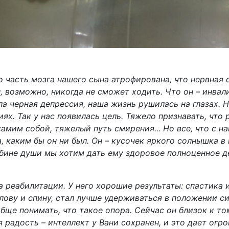
о часть мозга нашего сына атрофирована, что нервная
, возможно, никогда не сможет ходить. Что он – инвал
ла черная депрессия, наша жизнь рушилась на глазах. 
ях. Так у нас появилась цель. Тяжело признавать, что 
самим собой, тяжелый путь смирения... Но все, что с н
, каким бы он ни был. Он – кусочек яркого солнышка в
ине души мы хотим дать ему здоровое полноценное де
 реабилитации. У него хорошие результаты: спастика 
ову и спину, стал лучше удерживаться в положении си
бще понимать, что такое опора. Сейчас он близок к то
я радость – интеллект у Вани сохранен, и это дает огр