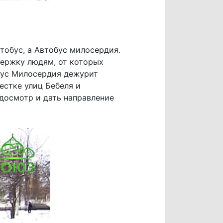
тобус, а Автобус милосердия.
ержку людям, от которых
обус Милосердия дежурит
естке улиц Бебеля и
едосмотр и дать направление