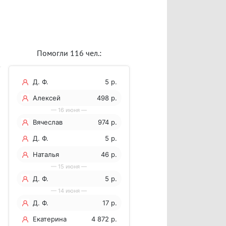
Помогли 116 чел.:
Д. Ф.
5 р.
Алексей
498 р.
— 16 июня —
Вячеслав
974 р.
Д. Ф.
5 р.
Наталья
46 р.
— 15 июня —
Д. Ф.
5 р.
— 14 июня —
Д. Ф.
17 р.
Екатерина
4 872 р.