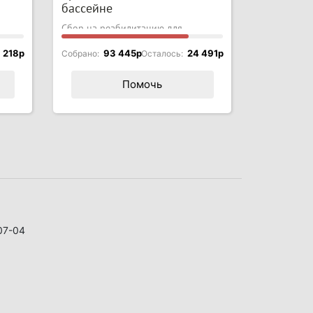
бассейне
Сбор на реабилитацию для
мальчика с ДЦП
 218p
93 445p
24 491p
Собрано:
Осталось:
Помочь
07-04