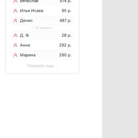
Вячеслав
974 р.
Илья Исаев
95 р.
Денис
487 р.
— 07 июня —
Патрушев
Д. Ф.
28 р.
Анна
292 р.
Марина
290 р.
Показать еще...