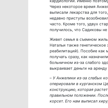
кардиологии. Именно поэтому
Через некоторое время Анжел
выписали лекарства для того
недавно приступы возобновил
часто. Кроме того, удвух ст
получилось, что Садиковы не
Живет семья в съемном жилье
Натальи также генетическое 
реабилитаций). Пособие как 
получать сразу, как назначил
больничном из-за слабого зд
выкраивает деньги на аренду
–
У Анжелики из-за слабых ко
оперировали в курганском Це
конструкцию, которая растет
правильном положении. Посл
корсет. Его нам выписал хир