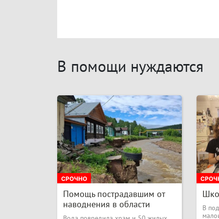
В помощи нуждаются
СРОЧНО
СРОЧ
Помощь пострадавшим от
Шко
наводнения в области
В по
мало
Вода повредила храм и 50 жилых