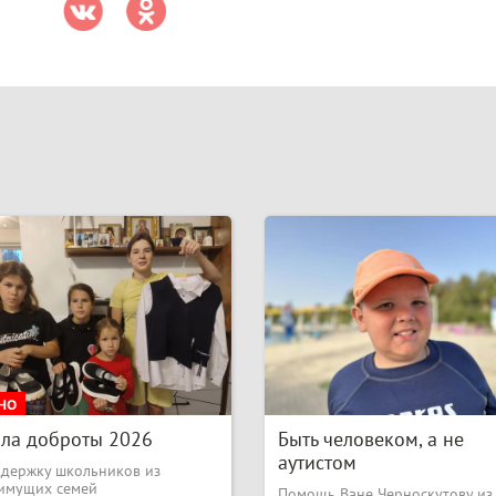
НО
ла доброты 2026
Быть человеком, а не
аутистом
ддержку школьников из
имущих семей
Помощь Ване Черноскутову из