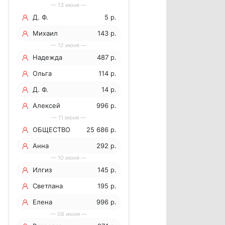
— 13 июня —
Д. Ф.
5 р.
Михаил
143 р.
— 12 июня —
Надежда
487 р.
Ольга
114 р.
Д. Ф.
14 р.
Алексей
996 р.
— 11 июня —
ОБЩЕСТВО
25 686 р.
С
Анна
292 р.
— 10 июня —
ОГРАНИЧЕННОЙ
Илгиз
145 р.
ОТВЕТСТВЕННОСТЬЮ
Светлана
195 р.
"МЕДИАП
Лобанова
Елена
996 р.
— 08 июня —