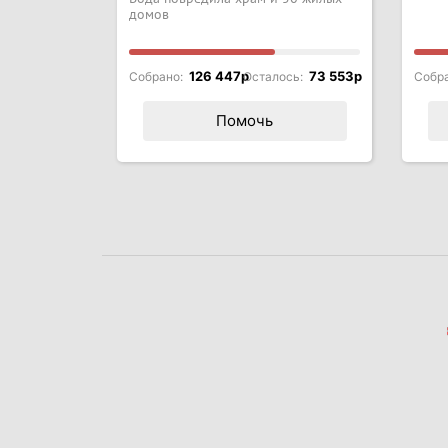
домов
126 447p
73 553p
Собрано:
Осталось:
Собр
Помочь