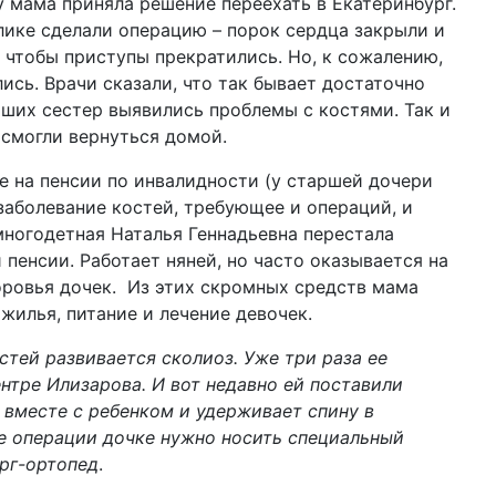
 мама приняла решение переехать в Екатеринбург.
ике сделали операцию – порок сердца закрыли и
, чтобы приступы прекратились. Но, к сожалению,
ись. Врачи сказали, что так бывает достаточно
арших сестер выявились проблемы с костями. Так и
 смогли вернуться домой.
 на пенсии по инвалидности (у старшей дочери
заболевание костей, требующее и операций, и
многодетная Наталья Геннадьевна перестала
и пенсии. Работает няней, но часто оказывается на
оровья дочек. Из этих скромных средств мама
 жилья, питание и лечение девочек.
стей развивается сколиоз. Уже три раза ее
нтре Илизарова. И вот недавно ей поставили
 вместе с ребенком и удерживает спину в
е операции дочке нужно носить специальный
ург-ортопед
.