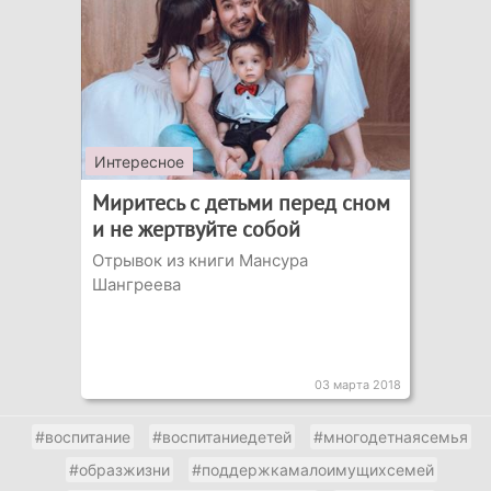
Интересное
Миритесь с детьми перед сном
и не жертвуйте собой
Отрывок из книги Мансура
Шангреева
03 марта 2018
#воспитание
#воспитаниедетей
#многодетнаясемья
#образжизни
#поддержкамалоимущихсемей