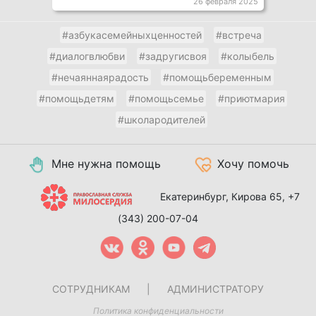
26 февраля 2025
#азбукасемейныхценностей
#встреча
#диалогвлюбви
#задругисвоя
#колыбель
#нечаяннаярадость
#помощьбеременным
#помощьдетям
#помощьсемье
#приютмария
#школародителей
Мне нужна помощь
Хочу помочь
Екатеринбург, Кирова 65,
+7
(343) 200-07-04
СОТРУДНИКАМ
|
АДМИНИСТРАТОРУ
Политика конфиденциальности