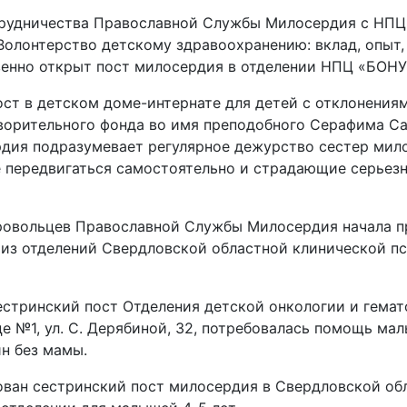
трудничества Православной Службы Милосердия с НПЦ
олонтерство детскому здравоохранению: вклад, опыт,
венно открыт пост милосердия в отделении НПЦ «БОНУМ
ст в детском доме-интернате для детей с отклонениям
ворительного фонда во имя преподобного Серафима Са
дия подразумевает регулярное дежурство сестер мило
е передвигаться самостоятельно и страдающие серьез
ровольцев Православной Службы Милосердия начала п
 из отделений Свердловской областной клинической п
естринский пост Отделения детской онкологии и гемат
е №1, ул. С. Дерябиной, 32, потребовалась помощь ма
н без мамы.
ован сестринский пост милосердия в Свердловской об