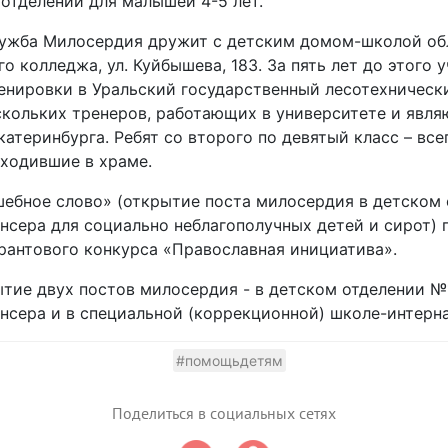
 отделении для малышей 4-5 лет.
ужба Милосердия дружит с детским домом-школой об
о колледжа, ул. Куйбышева, 183. За пять лет до этого
енировки в Уральский государственный лесотехнически
скольких тренеров, работающих в университете и явл
теринбурга. Ребят со второго по девятый класс – всег
оходившие в храме.
ебное слово» (открытие поста милосердия в детском
нсера для социально неблагополучных детей и сирот) 
рантового конкурса «Православная инициатива».
тие двух постов милосердия - в детском отделении №
нсера и в специальной (коррекционной) школе-интерна
#помощьдетям
Поделиться в социальных сетях