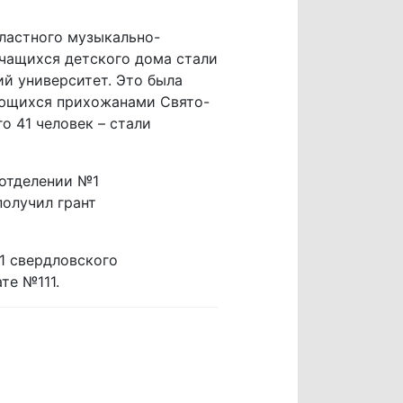
ластного музыкально-
 учащихся детского дома стали
й университет. Это была
яющихся прихожанами Свято-
о 41 человек – стали
 отделении №1
получил грант
1 свердловского
те №111.