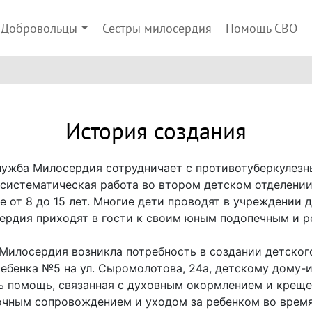
Добровольцы
Сестры милосердия
Помощь СВО
История создания
ужба Милосердия сотрудничает с противотуберкулезн
ь систематическая работа во втором детском отделении
е от 8 до 15 лет. Многие дети проводят в учреждении 
рдия приходят в гости к своим юным подопечным и ре
Милосердия возникла потребность в создании детског
ебенка №5 на ул. Сыромолотова, 24а, детскому дому-ин
ь помощь, связанная с духовным окормлением и креще
точным сопровождением и уходом за ребенком во время