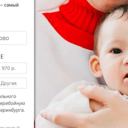
 – самый
ово
ИЕ
970 р.
Другая
ального
перебойную
еринбурга.