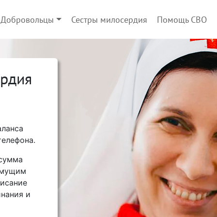
Добровольцы
Сестры милосердия
Помощь СВО
ердия
аланса
телефона.
 сумма
имущим
писание
нания и