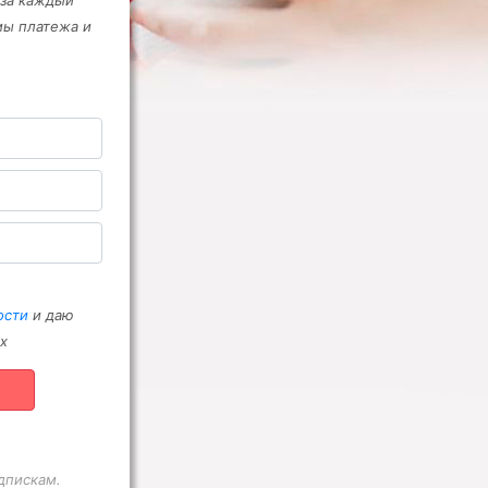
 за каждый
мы платежа и
ости
и даю
х
дпискам.