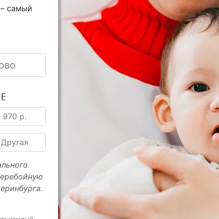
 – самый
ово
ИЕ
970 р.
Другая
ального
перебойную
еринбурга.