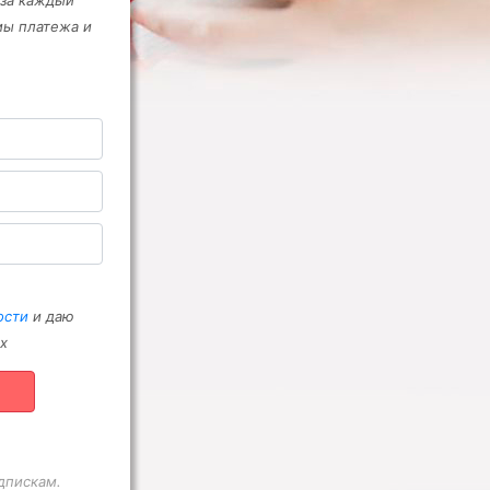
 за каждый
мы платежа и
ости
и даю
х
дпискам.