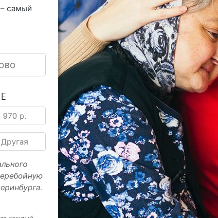
 – самый
ово
ИЕ
970 р.
Другая
ального
перебойную
еринбурга.