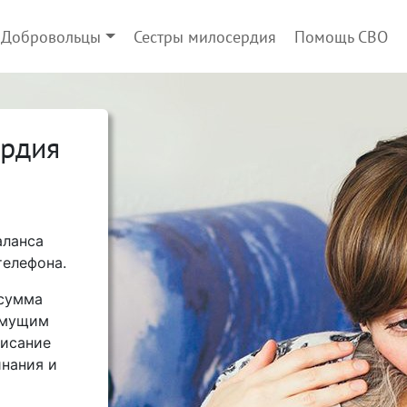
Добровольцы
Сестры милосердия
Помощь СВО
ердия
аланса
телефона.
 сумма
имущим
писание
нания и