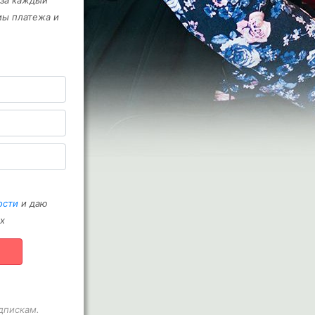
 за каждый
мы платежа и
ости
и даю
х
дпискам.