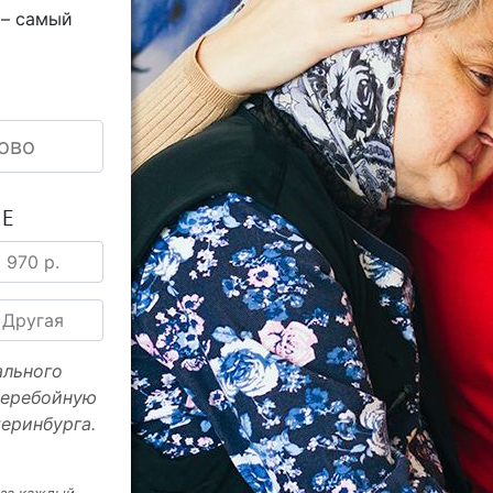
 – самый
ово
ИЕ
970 р.
Другая
ального
перебойную
еринбурга.