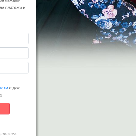
 за каждый
мы платежа и
ости
и даю
х
дпискам.