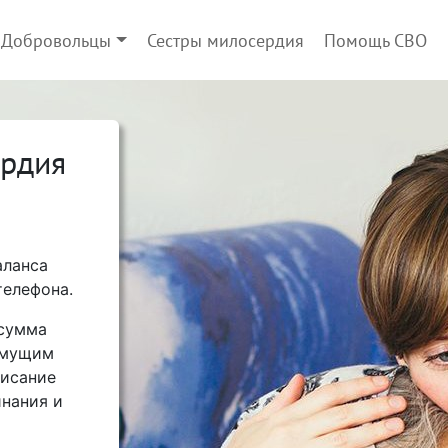
Добровольцы
Сестры милосердия
Помощь СВО
ердия
аланса
телефона.
 сумма
имущим
писание
нания и