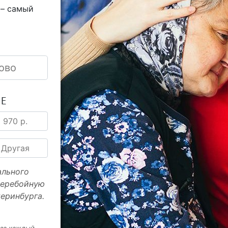
 – самый
ово
ИЕ
970 р.
Другая
ального
перебойную
еринбурга.