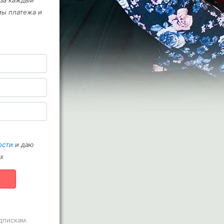
 за каждый
мы платежа и
ости
и даю
х
дпискам.