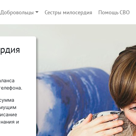
Добровольцы
Сестры милосердия
Помощь СВО
ердия
аланса
телефона.
 сумма
имущим
писание
нания и