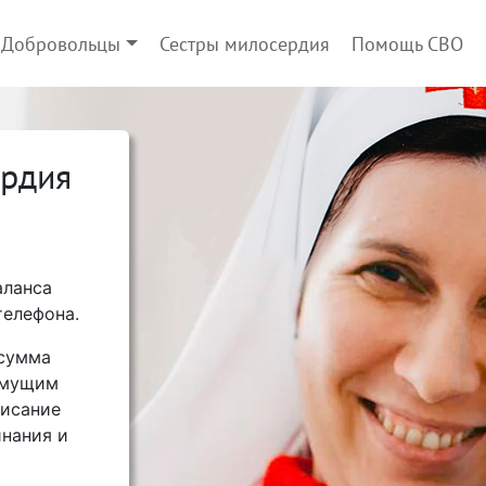
Добровольцы
Сестры милосердия
Помощь СВО
ердия
аланса
телефона.
 сумма
имущим
писание
нания и