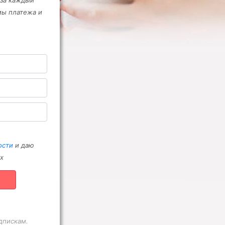
 за каждый
мы платежа и
ости
и даю
х
дпискам.