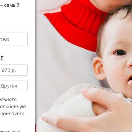
 – самый
ово
ИЕ
970 р.
Другая
ального
перебойную
еринбурга.