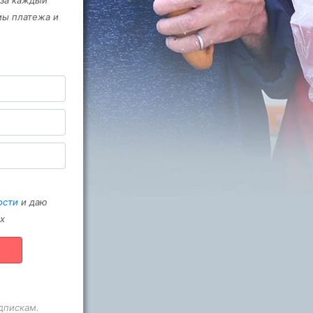
 за каждый
мы платежа и
ости
и даю
х
дпискам.