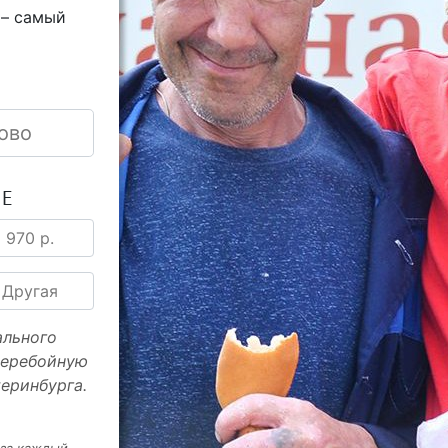
 – самый
ово
ИЕ
970 р.
Другая
ального
перебойную
еринбурга.