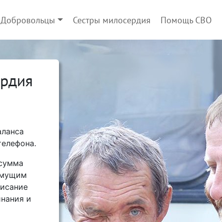
Добровольцы
Сестры милосердия
Помощь СВО
ердия
аланса
телефона.
 сумма
имущим
писание
нания и