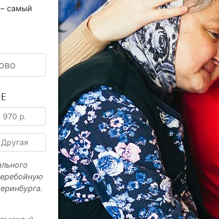
 – самый
ово
ИЕ
970 р.
Другая
ального
перебойную
еринбурга.