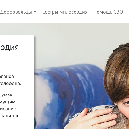
Добровольцы
Сестры милосердия
Помощь СВО
ердия
аланса
телефона.
 сумма
имущим
писание
нания и