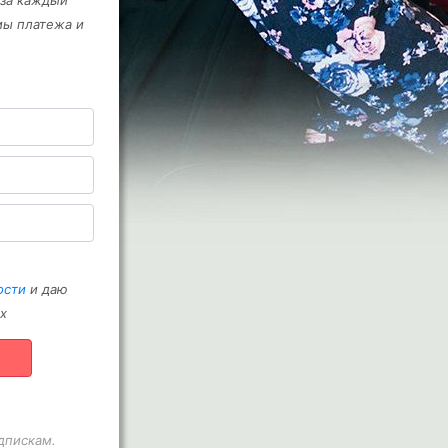
 за каждый
мы платежа и
ости
и даю
х
дпискам.